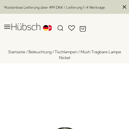
*Kostenlose Lieferung über
499 DKK
/ Lieferung 1-4 Werktage
Startseite
/
Beleuchtung
/
Tischlampen
/
Mush Tragbare Lampe
Nickel