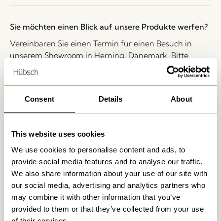
Sie möchten einen Blick auf unsere Produkte werfen?
Vereinbaren Sie einen Termin für einen Besuch in
unserem Showroom in Herning, Dänemark. Bitte
schreiben Sie an
shop@hubsch-interior.com
oder
rufen Sie unseren Kundenservice an
+45 44 22 68 88
.
Consent
Details
About
Lieferung 1-4 Werktage
30 Tage Rückgaberecht
Kostenlose Lieferung über
499 DKK
*
This website uses cookies
We use cookies to personalise content and ads, to
provide social media features and to analyse our traffic.
We also share information about your use of our site with
Ähnliche Produkte
our social media, advertising and analytics partners who
may combine it with other information that you’ve
provided to them or that they’ve collected from your use
of their services.