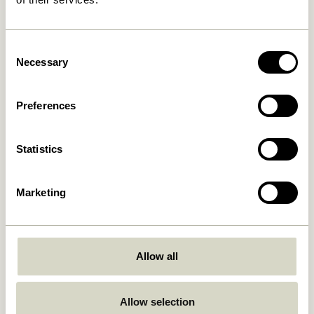
Consent
Necessary
Selection
Preferences
Taten Tragbare Lampe
Taten Tragbare Lampe
Messingfarben
Sandfarben
Statistics
749,00
kr.
749,00
kr.
In den warenkorb
In den warenkorb
Marketing
Allow all
Allow selection