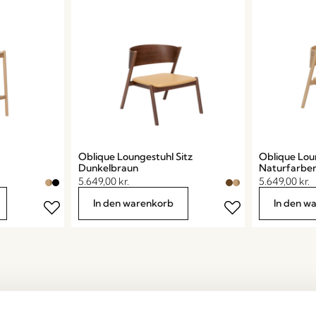
Oblique Loungestuhl Sitz
Oblique Lou
Dunkelbraun
Naturfarbe
5.649,00
kr.
5.649,00
kr.
In den warenkorb
In den w