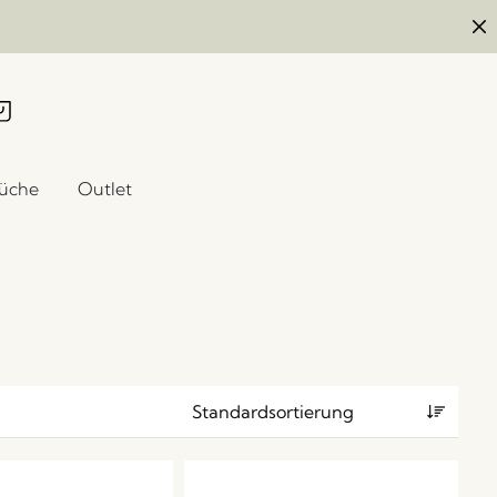
üche
Outlet