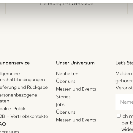
Lieferung 1-4 Werktage
undenservice
Unser Universum
Let's St
Melden 
llgemeine
Neuheiten
eschäftsbedingungen
gehören
Über uns
ieferung und Rückgabe
Veranst
Messen und Events
ersonenbezogene
Stories
aten
Jobs
ookie-Politik
Über uns
Ich 
2B – Vertriebskontakte
Messen und Events
per E
AQ
wider
mpressum