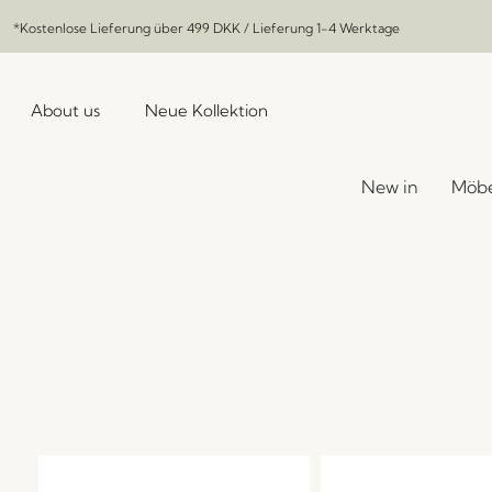
*Kostenlose Lieferung über
499 DKK
/ Lieferung 1-4 Werktage
About us
Neue Kollektion
New in
Möbe