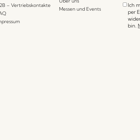
Über uns
Ich 
2B – Vertriebskontakte
Messen und Events
per E
AQ
wider
mpressum
bin.
Händler finden
Händlerportal
Pressekontakt
© Hübsch Retail ApS