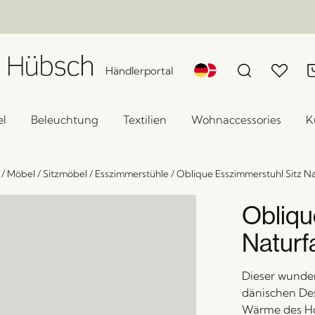
Händlerportal
l
Beleuchtung
Textilien
Wohnaccessories
K
/
Möbel
/
Sitzmöbel
/
Esszimmerstühle
/
Oblique Esszimmerstuhl Sitz N
Obliqu
Naturf
Dieser wunder
dänischen Des
Wärme des Hol