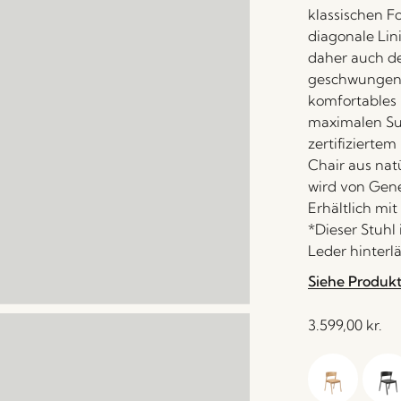
klassischen F
diagonale Lin
daher auch de
geschwungene
komfortables 
maximalen Sup
zertifiziertem
Chair aus natü
wird von Gen
Erhältlich mit
*Dieser Stuhl
Leder hinterlä
Siehe Produk
3.599,00
kr.