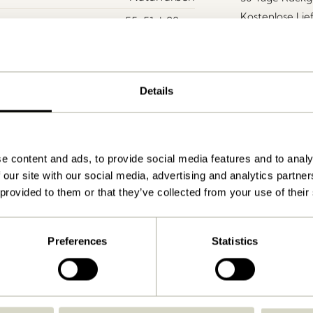
Kostenlose Li
55x51xh80cm
6.150
Ja
Details
Herunterladen
Anleitung ansehen
Drinnen
e content and ads, to provide social media features and to analy
 our site with our social media, advertising and analytics partn
 provided to them or that they’ve collected from your use of their
Preferences
Statistics