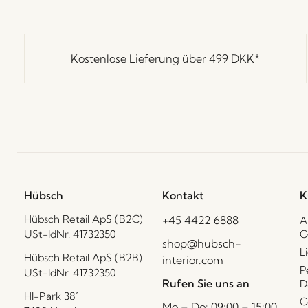
Kostenlose Lieferung über
499 DKK
*
Hübsch
Kontakt
K
Hübsch Retail ApS (B2C)
+45 4422 6888
A
USt-IdNr. 41732350
G
shop@hubsch-
L
Hübsch Retail ApS (B2B)
interior.com
P
USt-IdNr. 41732350
Rufen Sie uns an
D
HI-Park 381
C
Mo – Do: 09:00 – 15:00