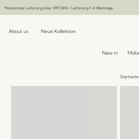
*Kostenlose Lieferung über
499 DKK
/ Lieferung 1-4 Werktage
About us
Neue Kollektion
New in
Möbe
Startseite