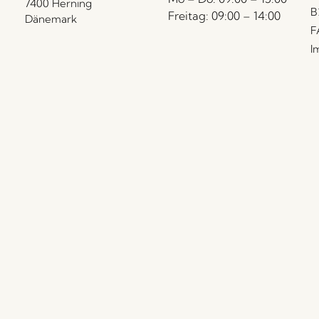
7400 Herning
B
Freitag: 09:00 – 14:00
Dänemark
F
I