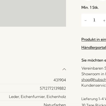
Min. 1 Stk.
Produkt in ei
Händlerportal
Sie möchten e
Vereinbaren S
Showroom in H
shop@hubsch-
431904
Kundenservic
5712772139882
Leder, Eichenfurnier, Eichenholz
Lieferung 1-4
Naturfarben
30 Tage Rückg