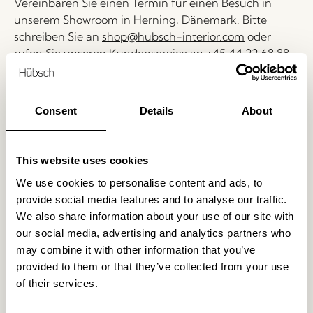
Vereinbaren Sie einen Termin für einen Besuch in
unserem Showroom in Herning, Dänemark. Bitte
schreiben Sie an
shop@hubsch-interior.com
oder
rufen Sie unseren Kundenservice an
+45 44 22 68 88
.
Lieferung 1-4 Werktage
30 Tage Rückgaberecht
Consent
Details
About
Kostenlose Lieferung über
499 DKK
*
This website uses cookies
We use cookies to personalise content and ads, to
Ähnliche Produkte
provide social media features and to analyse our traffic.
We also share information about your use of our site with
our social media, advertising and analytics partners who
NEU
may combine it with other information that you’ve
provided to them or that they’ve collected from your use
of their services.