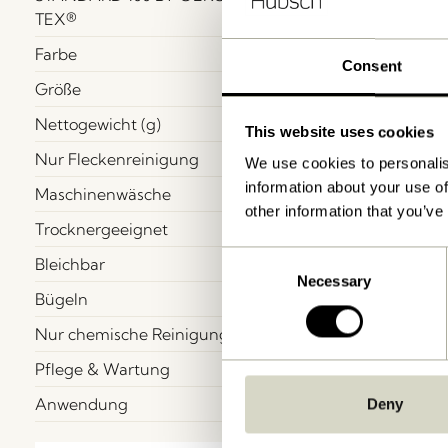
TEX®
Farbe
Consent
Größe
Nettogewicht (g)
This website uses cookies
Nur Fleckenreinigung
We use cookies to personalis
information about your use of
Maschinenwäsche
other information that you’ve
Trocknergeeignet
Consent
Bleichbar
Necessary
Selection
Bügeln
Nur chemische Reinigung
Pflege & Wartung
Anwendung
Deny