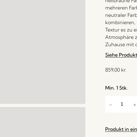
hellbraune Fa
mehreren Far
neutraler Far
kombinieren,
Textur es zu
Atmosphäre zu
Zuhause mit 
Siehe Produk
859,00
kr.
Min. 1 Stk.
Produkt in ei