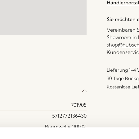
Händlerportal
Sie möchten e
Vereinbaren S
Showroom in H
shop@hubsch-
Kundenservic
Lieferung 1-4
30 Tage Rückg
Kostenlose Li
701905
5712772136430
Baumwolle (100%)
Ja