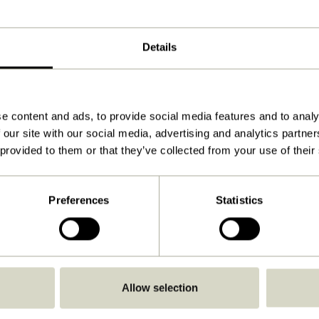
Braun, Orange, Lila, Sandfarben
Details
80x200cm
1.450
Stark ausgewrungenes Tuch
e content and ads, to provide social media features and to analy
 our site with our social media, advertising and analytics partn
Handwäsche
 provided to them or that they’ve collected from your use of their
Nein
Nein
Preferences
Statistics
Nein
Nein
Anleitung ansehen
Drinnen
Allow selection