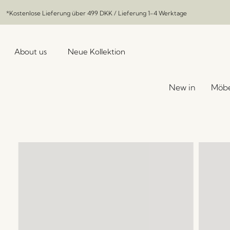
*Kostenlose Lieferung über
499 DKK
/ Lieferung 1-4 Werktage
About us
Neue Kollektion
New in
Möbe