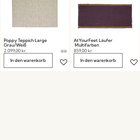
Poppy Teppich Large
AtYourFeet Läufer
Grau/Weiß
Multifarben
2.099,00
kr.
859,00
kr.
In den warenkorb
In den warenkorb