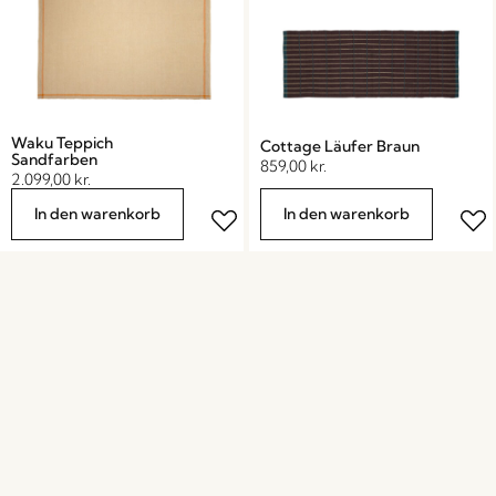
Waku Teppich
Cottage Läufer Braun
Sandfarben
859,00
kr.
2.099,00
kr.
In den warenkorb
In den warenkorb