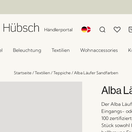
Händlerportal
l
Beleuchtung
Textilien
Wohnaccessories
K
Startseite
/
Textilien
/
Teppiche
/
Alba Läufer Sandfarben
Alba L
Der Alba Läuf
Eingangs- o
100 zertifizier
Stück sowohl 