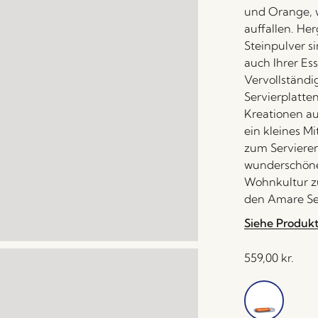
und Orange, w
auffallen. Her
Steinpulver si
auch Ihrer Es
Vervollständi
Servierplatten
Kreationen au
ein kleines Mi
zum Servieren
wunderschöne
Wohnkultur zu
den Amare Ser
Siehe Produk
559,00
kr.