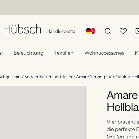
Händlerportal
l
Beleuchtung
Textilien
Wohnaccessories
K
schgeschirr
/
Servierplatten und Teller
/
Amare Servierplatte/Tablett Hel
Amare 
Hellbl
Hier präsenti
die perfekte 
Größen und e