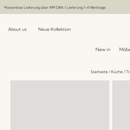
*Kostenlose Lieferung über
499 DKK
/ Lieferung 1-4 Werktage
About us
Neue Kollektion
New in
Möbe
Startseite
/
Küche
/
Ti