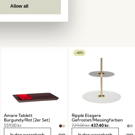
Allow all
-40%
Amare Tablett
Ripple Etagere
Burgundy/Rot (2er Set)
Gefrostet/Messingfarben
559,00
kr.
729,00
kr.
437,40
kr.
In den warenkorb
In den warenkorb