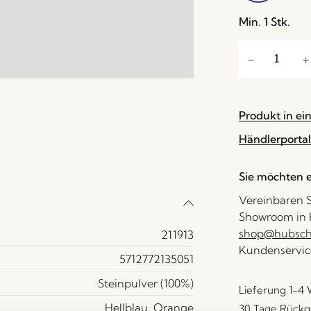
Min. 1 Stk.
Produkt in ei
Händlerportal
Sie möchten e
Vereinbaren S
Showroom in H
shop@hubsch-
211913
Kundenservic
5712772135051
Steinpulver (100%)
Lieferung 1-4
Hellblau, Orange
30 Tage Rückg