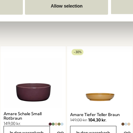
Allow selection
-30%
Amare Schale Small
Amare Tiefer Teller Braun
Rotbraun
149,00
kr.
104,30
kr.
149,00
kr.
In den warenkorb
In den warenkorb