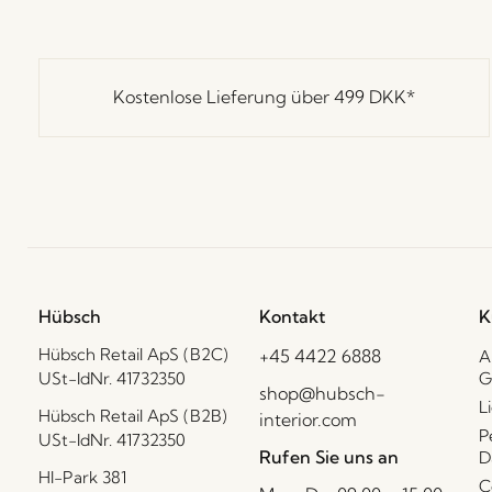
Kostenlose Lieferung über
499 DKK
*
Hübsch
Kontakt
K
Hübsch Retail ApS (B2C)
+45 4422 6888
A
USt-IdNr. 41732350
G
shop@hubsch-
L
Hübsch Retail ApS (B2B)
interior.com
P
USt-IdNr. 41732350
Rufen Sie uns an
D
HI-Park 381
C