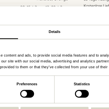
Kostenlose Li
29x15xh3cm, 43x22xh3cm
1.000
Anleitung ansehen
Details
Ja
Nein
Drinnen
e content and ads, to provide social media features and to analy
Ja
 our site with our social media, advertising and analytics partn
Ja
 provided to them or that they’ve collected from your use of their
Ja
Ja
Preferences
Statistics