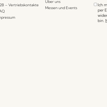
Über uns
Ich 
2B – Vertriebskontakte
Messen und Events
per E
AQ
wider
mpressum
bin.
Händler finden
Händlerportal
Pressekontakt
© Hübsch Retail ApS