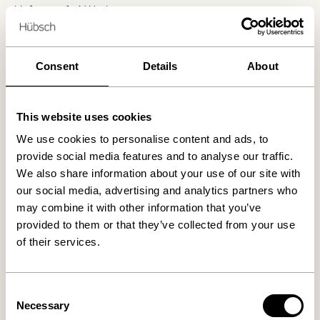
Lieferung 1-4 Werktage
30 Tage Rückgaberecht
Kostenlose Lieferung über
499 DKK
*
Consent
Details
About
Ähnliche Produkte
This website uses cookies
We use cookies to personalise content and ads, to
provide social media features and to analyse our traffic.
We also share information about your use of our site with
our social media, advertising and analytics partners who
may combine it with other information that you’ve
provided to them or that they’ve collected from your use
of their services.
Consent
Sui Karaffe Bubbles Klar
Sui Trinkglas Bubbles Klar
Necessary
Selection