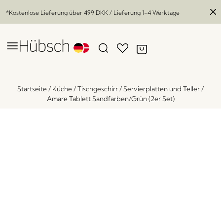
*Kostenlose Lieferung über
499 DKK
/ Lieferung 1-4 Werktage
Startseite
/
Küche
/
Tischgeschirr
/
Servierplatten und Teller
/
Amare Tablett Sandfarben/Grün (2er Set)