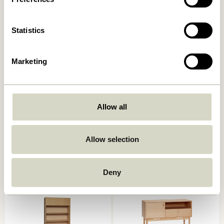
Statistics
Marketing
Allow all
Nobby Konsolentisch
Ulterior Schrank
Naturfarben
Naturfarben
3.849,00
kr.
6.599,00
kr.
Allow selection
In den warenkorb
In den warenkorb
Deny