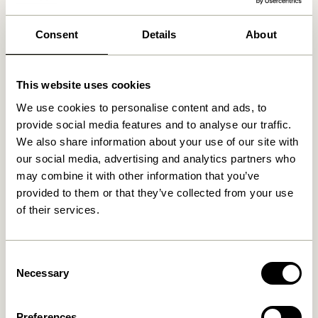
30 Tage Rückgaberecht
Kostenlose Lieferung über
499 DKK
*
Consent
Details
About
This website uses cookies
Ähnliche Produkte
We use cookies to personalise content and ads, to
provide social media features and to analyse our traffic.
We also share information about your use of our site with
our social media, advertising and analytics partners who
may combine it with other information that you’ve
provided to them or that they’ve collected from your use
of their services.
Consent
Necessary
Selection
Nobby Schrank Naturfarben
Ark Schrank Naturfarben
8.099,00
kr.
6.399,00
kr.
In den warenkorb
In den warenkorb
Preferences