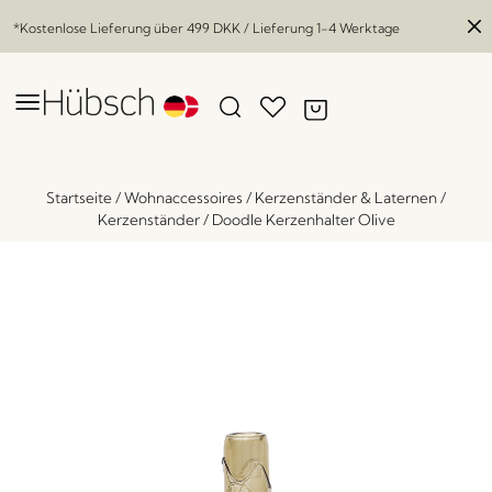
*Kostenlose Lieferung über
499 DKK
/ Lieferung 1-4 Werktage
Startseite
/
Wohnaccessoires
/
Kerzenständer & Laternen
/
Kerzenständer
/
Doodle Kerzenhalter Olive