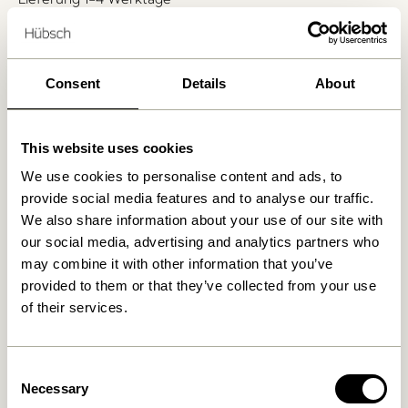
30 Tage Rückgaberecht
Kostenlose Lieferung über
499 DKK
*
Consent
Details
About
Ähnliche Produkte
This website uses cookies
We use cookies to personalise content and ads, to
provide social media features and to analyse our traffic.
We also share information about your use of our site with
our social media, advertising and analytics partners who
may combine it with other information that you’ve
provided to them or that they’ve collected from your use
of their services.
Consent
Block Kerzenhalter
Kindred Kerzenhalter
Braun/Green & Gray/Rosa
Hellgrau (2er Set)
Necessary
Selection
(2er Set)