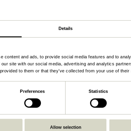
Naturfarben
88x40xh142cm
Details
19.000
4
45
e content and ads, to provide social media features and to analy
 our site with our social media, advertising and analytics partn
Ja
 provided to them or that they’ve collected from your use of their
Herunterladen
Anleitung ansehen
Preferences
Statistics
Drinnen
Allow selection