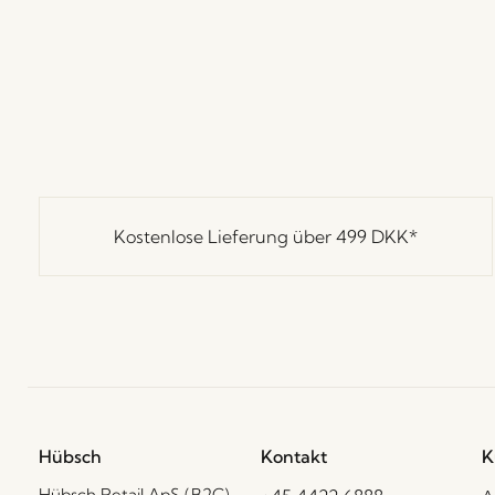
Kostenlose Lieferung über
499 DKK
*
Hübsch
Kontakt
K
Hübsch Retail ApS (B2C)