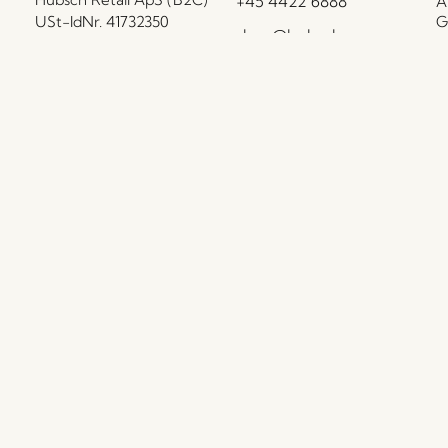
+45 4422 6888
A
USt-IdNr. 41732350
G
shop@hubsch-
L
Hübsch Retail ApS (B2B)
interior.com
P
USt-IdNr. 41732350
Rufen Sie uns an
D
HI-Park 381
C
Mo – Do: 09:00 – 15:00
7400 Herning
B
Freitag: 09:00 – 14:00
Dänemark
F
I