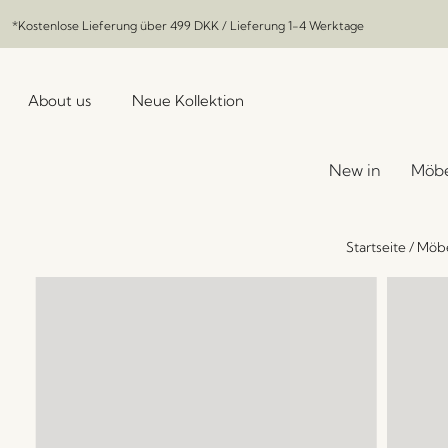
*Kostenlose Lieferung über
499 DKK
/ Lieferung 1-4 Werktage
About us
Neue Kollektion
New in
Möbe
Startseite
/
Möb