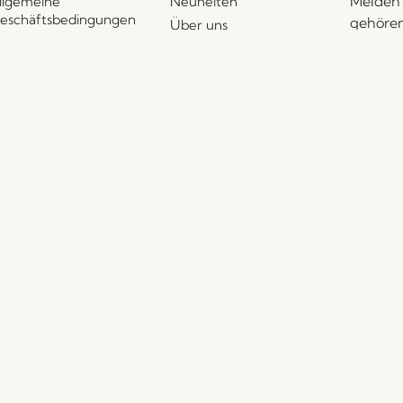
Melden 
llgemeine
Neuheiten
eschäftsbedingungen
gehören
Über uns
ieferung und Rückgabe
Veranst
Messen und Events
ersonenbezogene
Stories
aten
Jobs
ookie-Politik
Über uns
Ich 
2B – Vertriebskontakte
Messen und Events
per E
AQ
wider
mpressum
bin.
Händler finden
Händlerportal
Pressekontakt