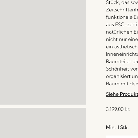
Stück, das sow
Zeitschriftenh
funktionale Er
aus FSC-zerti
natürlichen E
nicht nur ein
ein ästhetisch
Inneneinrich
Raumteiler da
Schönheit von
organisiert u
Raum mit dem 
Siehe Produk
3.199,00
kr.
Min. 1 Stk.