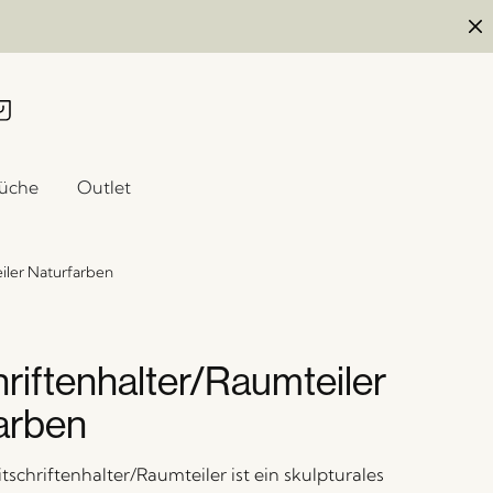
üche
Outlet
iler Naturfarben
hriftenhalter/Raumteiler
arben
schriftenhalter/Raumteiler ist ein skulpturales