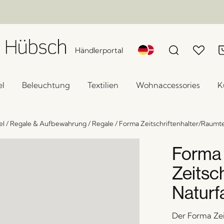
Händlerportal
l
Beleuchtung
Textilien
Wohnaccessories
K
el
/
Regale & Aufbewahrung
/
Regale
/
Forma Zeitschriftenhalter/Raumte
Forma
Zeitsc
Naturf
Der Forma Zeit