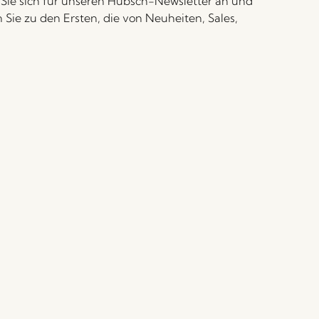
Sie sich für unseren Hübsch-Newsletter an und
 Sie zu den Ersten, die von Neuheiten, Sales,
altungen und Sonderangebote erfahren.
möchte personalisierte Kampagnen von Hübsch Retail
-Mail erhalten. Ich kann diese Einwilligung jederzeit
rufen. Ich bestätige, dass ich mindestens 15 Jahre alt
Mehr erfahren
Anmelden