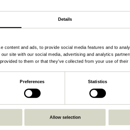
29x12xh17cm, E27
800
Details
Ja
Herunterladen
e content and ads, to provide social media features and to analy
Anleitung ansehen
 our site with our social media, advertising and analytics partn
15,0
 provided to them or that they’ve collected from your use of their
E27
IP20
Preferences
Statistics
Kein Stecker
Mit Kabel/Stecker
Nein
Allow selection
Ja (Nicht integriert)