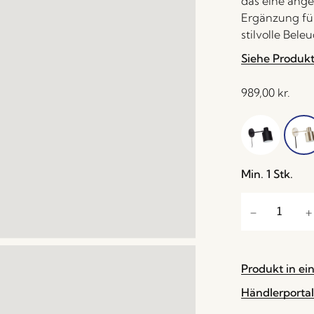
das eine ange
Ergänzung fü
stilvolle Bel
Siehe Produk
989,00
kr.
Min. 1 Stk.
Produkt in ei
Händlerportal