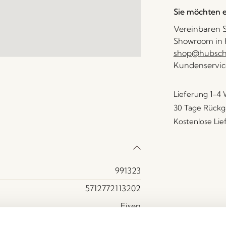
Sie möchten e
Vereinbaren S
Showroom in H
shop@hubsch-
Kundenservic
Lieferung 1-4
30 Tage Rückg
Kostenlose Li
991323
5712772113202
Eisen
Nickel