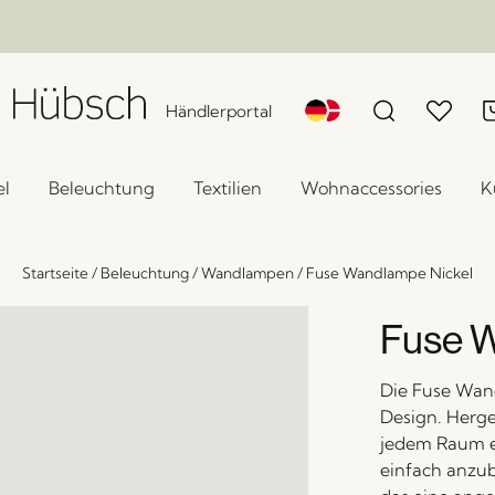
Händlerportal
l
Beleuchtung
Textilien
Wohnaccessories
K
Startseite
/
Beleuchtung
/
Wandlampen
/
Fuse Wandlampe Nickel
Fuse W
Die Fuse Wand
Design. Herges
jedem Raum e
einfach anzub