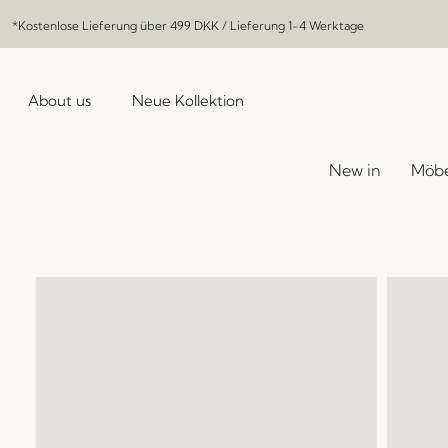
*Kostenlose Lieferung über
499 DKK
/ Lieferung 1-4 Werktage
About us
Neue Kollektion
New in
Möbe