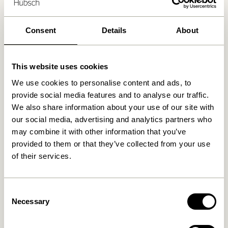
30 Tage Rückgaberecht
Kostenlose Lieferung über
499 DKK
*
Consent
Details
About
Ähnliche Produkte
This website uses cookies
We use cookies to personalise content and ads, to
provide social media features and to analyse our traffic.
OUTDOOR
NEU
OUTDOOR
NEU
We also share information about your use of our site with
our social media, advertising and analytics partners who
may combine it with other information that you’ve
provided to them or that they’ve collected from your use
of their services.
Consent
Haus Loungestuhl Beige
Haus Esszimmerstuhl Beige
Necessary
Selection
3.599,00
kr.
2.549,00
kr.