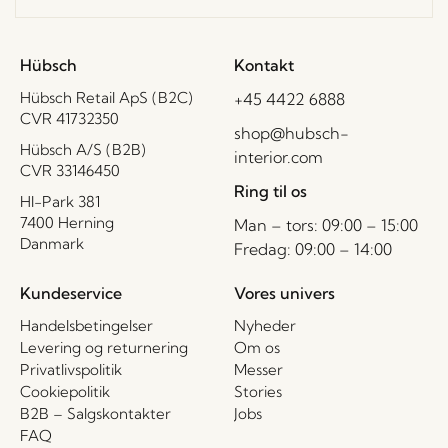
Hübsch
Kontakt
Hübsch Retail ApS (B2C)
+45 4422 6888
CVR 41732350
shop@hubsch-
Hübsch A/S (B2B)
interior.com
CVR 33146450
Ring til os
HI-Park 381
7400 Herning
Man – tors: 09:00 – 15:00
Danmark
Fredag: 09:00 – 14:00
Kundeservice
Vores univers
Handelsbetingelser
Nyheder
Levering og returnering
Om os
Privatlivspolitik
Messer
Cookiepolitik
Stories
B2B – Salgskontakter
Jobs
FAQ