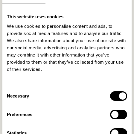
This website uses cookies
Relaterede varer
We use cookies to personalise content and ads, to
provide social media features and to analyse our traffic.
We also share information about your use of our site with
UDENDØRS
NYHED
UDENDØRS
NYHED
our social media, advertising and analytics partners who
may combine it with other information that you’ve
provided to them or that they’ve collected from your use
of their services.
Consent
Necessary
Selection
Haus Loungestol Beige
Haus Spisestol Beige
3.599,00
kr.
2.549,00
kr.
Preferences
Tilføj til kurv
Tilføj til kurv
Statistics