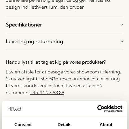
denne lille perle rolig elegance og gennemtænkt
design ind i ethvert rum, den pryder.
Specifikationer
Levering og returnering
Har du lyst til at tag et kig på vores produkter?
Lav en aftale for at besøge vores showroom i Herning.
Skriv venligst til
shop@hubsch-interior.com
eller ring
til vores kundeservice for at lave en aftale på
nummeret
+45 44 22 68 88
Levering indenfor 1-4 hverdage
30 dages returret
Fri fragt over
499 DKK
*
Consent
Details
About