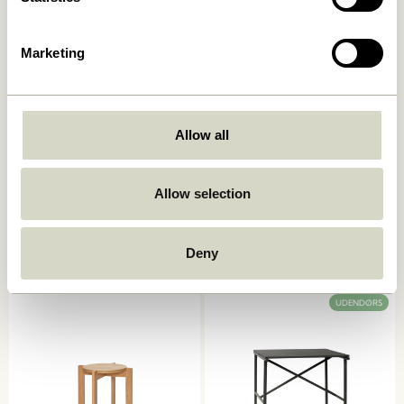
UDENDØRS
UDENDØRS
Marketing
Allow all
String Pude Dobbel Mint
String Pude Dobbel
Allow selection
Mørkeblå
999,00
kr.
999,00
kr.
Deny
Tilføj til kurv
Tilføj til kurv
UDENDØRS