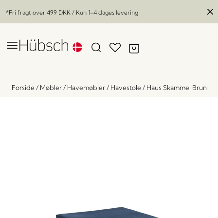
*Fri fragt over
499 DKK
/ Kun 1-4 dages levering
Forside
/
Møbler
/
Havemøbler
/
Havestole
/
Haus Skammel Brun