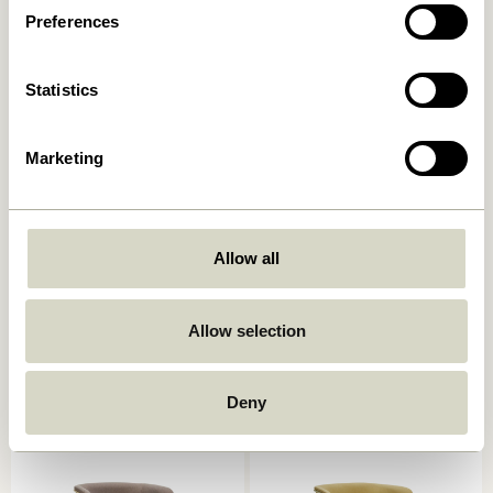
In den warenkorb
In den warenkorb
Preferences
Statistics
Marketing
Allow all
Haze Loungestuhl
Heritage
Dunkelbraun
Loungestuhl/Hocker
Naturfarben/Beige
Allow selection
4.449,00
kr.
6.499,00
kr.
In den warenkorb
In den warenkorb
Deny