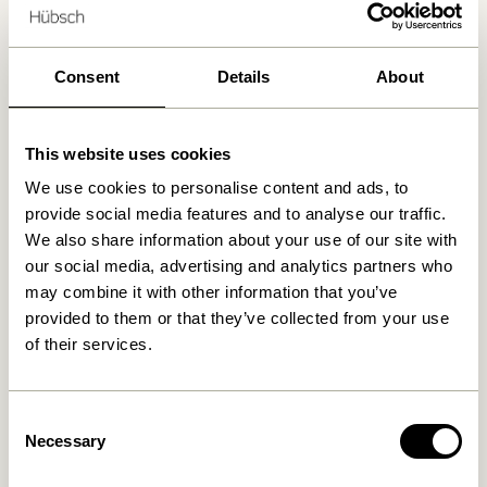
Kostenlose Lieferung über
499 DKK
*
Consent
Details
About
Ähnliche Produkte
This website uses cookies
We use cookies to personalise content and ads, to
provide social media features and to analyse our traffic.
We also share information about your use of our site with
our social media, advertising and analytics partners who
may combine it with other information that you’ve
provided to them or that they’ve collected from your use
of their services.
Ouli Loungestuhl Hellgrau
Ouli Loungestuhl
Consent
meliert
Dunkelblau
Necessary
Selection
4.899,00
kr.
4.899,00
kr.