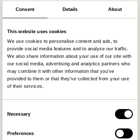
30 dages returret
Consent
Details
About
Fri fragt over
499 DKK
*
This website uses cookies
We use cookies to personalise content and ads, to
Relaterede varer
provide social media features and to analyse our traffic.
We also share information about your use of our site with
our social media, advertising and analytics partners who
may combine it with other information that you’ve
provided to them or that they’ve collected from your use
of their services.
Consent
Necessary
Selection
Ouli Loungestol Lysegrå
Ouli Loungestol Mørkeblå
melange
Preferences
4.899,00
kr.