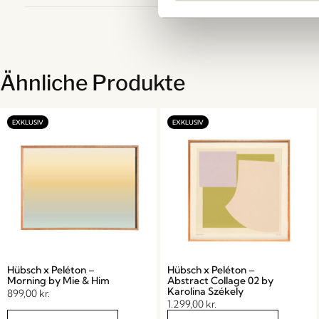
Ähnliche Produkte
Hübsch x Peléton –
Hübsch x Peléton –
Morning by Mie & Him
Abstract Collage 02 by
Karolina Székely
899,00
kr.
1.299,00
kr.