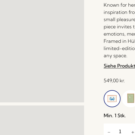
Known for her 
inspiration fr
small pleasur
piece invites 
emotions, mem
Framed in Hüb
limited-editi
any space.
Siehe Produk
549,00
kr.
Min. 1 Stk.