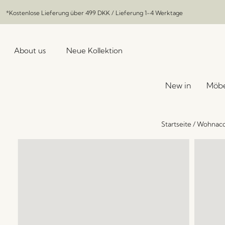
*Kostenlose Lieferung über
499 DKK
/ Lieferung 1-4 Werktage
About us
Neue Kollektion
New in
Möbe
Startseite
/
Wohnacc