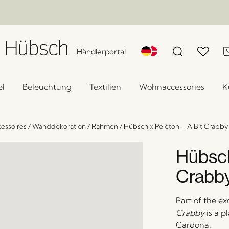
Händlerportal
l
Beleuchtung
Textilien
Wohnaccessories
K
essoires
/
Wanddekoration
/
Rahmen
/
Hübsch x Peléton – A Bit Crabb
Hübsch
Crabby
Part of the ex
Crabby
is a p
Cardona.