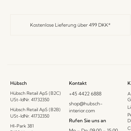
Kostenlose Lieferung über
499 DKK
*
Hübsch
Kontakt
K
Hübsch Retail ApS (B2C)
+45 4422 6888
A
USt-IdNr. 41732350
G
shop@hubsch-
L
Hübsch Retail ApS (B2B)
interior.com
P
USt-IdNr. 41732350
Rufen Sie uns an
D
HI-Park 381
C
Mo – Do: 09:00 – 15:00