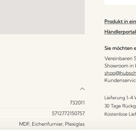
Produkt in ei
Händlerportal
Sie möchten e
Vereinbaren S
Showroom in H
shop@hubsch-
Kundenservic
Lieferung 1-4
732011
30 Tage Rückg
5712772150757
Kostenlose Li
MDF, Eichenfurnier, Plexiglas
Ja