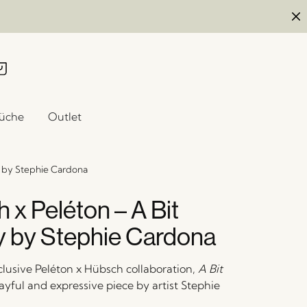
üche
Outlet
y by Stephie Cardona
 x Peléton – A Bit
 by Stephie Cardona
clusive Peléton x Hübsch collaboration,
A Bit
layful and expressive piece by artist Stephie