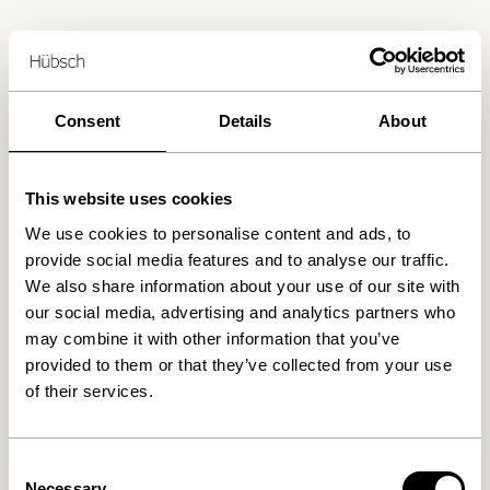
Lieferung 1-4 Werktage
30 Tage Rückgaberecht
Kostenlose Lieferung über
499 DKK
*
Consent
Details
About
This website uses cookies
Ähnliche Produkte
We use cookies to personalise content and ads, to
provide social media features and to analyse our traffic.
We also share information about your use of our site with
our social media, advertising and analytics partners who
may combine it with other information that you’ve
provided to them or that they’ve collected from your use
of their services.
Consent
Necessary