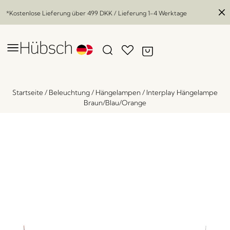
*Kostenlose Lieferung über
499 DKK
/ Lieferung 1-4 Werktage
Startseite
/
Beleuchtung
/
Hängelampen
/
Interplay Hängelampe
Braun/Blau/Orange