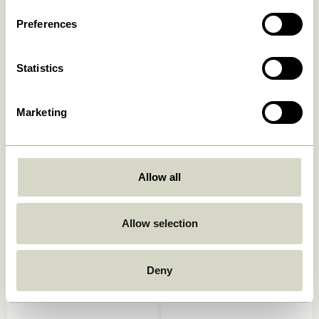
2.549,00
kr.
3.299,00
kr.
Preferences
In den warenkorb
In den warenkorb
Statistics
Marketing
Allow all
Heritage Bank Small Petrol
Heritage Bank Large
Naturfarben
Allow selection
2.949,00
kr.
1.999,00
kr.
In den warenkorb
In den warenkorb
Deny