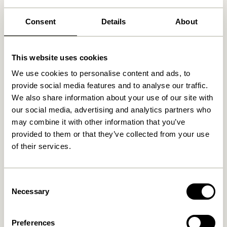
Consent
Details
About
Ähnliche Produkte
This website uses cookies
We use cookies to personalise content and ads, to
provide social media features and to analyse our traffic.
We also share information about your use of our site with
our social media, advertising and analytics partners who
may combine it with other information that you’ve
provided to them or that they’ve collected from your use
of their services.
Lote Vase Sandfarben
Fuyu Vasen Orange (3er Set)
Consent
469,00
kr.
529,00
kr.
Necessary
Selection
In den warenkorb
In den warenkorb
Preferences