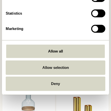
Statistics
Marketing
Allow all
Deux Töpfe Rotbraun/Blau
Deux Töpfe
(2er Set)
Hellgrün/Sandfarben (2er
Set)
859,00
kr.
859,00
kr.
Allow selection
In den warenkorb
In den warenkorb
Deny