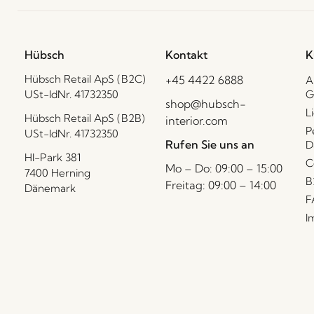
Hübsch
Kontakt
K
Hübsch Retail ApS (B2C)
+45 4422 6888
A
USt-IdNr. 41732350
G
shop@hubsch-
L
Hübsch Retail ApS (B2B)
interior.com
P
USt-IdNr. 41732350
Rufen Sie uns an
D
HI-Park 381
C
Mo – Do: 09:00 – 15:00
7400 Herning
B
Freitag: 09:00 – 14:00
Dänemark
F
I