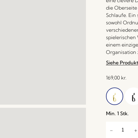
eine clevere 
die Oberseite
Schlaufe. Ein 
sowohl Ordnun
verschiedenen
spielerischen
einem einzige
Organisation
Siehe Produk
169,00
kr.
Min. 1 Stk.