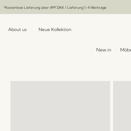
*Kostenlose Lieferung über
499 DKK
/ Lieferung 1-4 Werktage
About us
Neue Kollektion
New in
Möbe