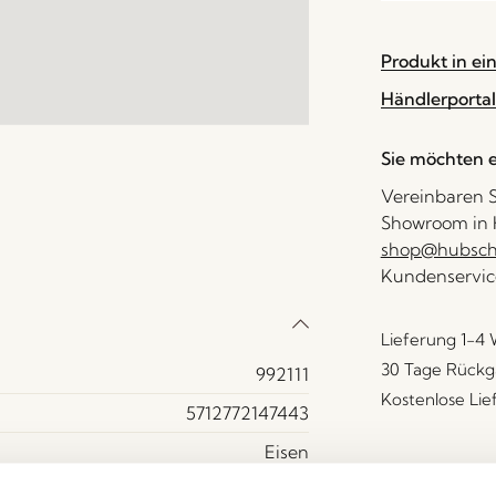
Produkt in ei
Händlerportal
Sie möchten e
Vereinbaren S
Showroom in H
shop@hubsch-
Kundenservic
Lieferung 1-4
30 Tage Rückg
992111
Kostenlose Li
5712772147443
Eisen
Gelb