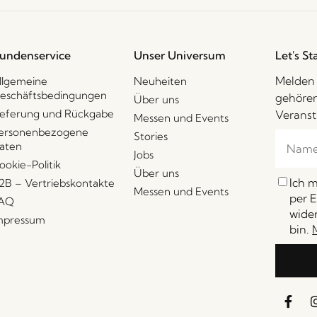
undenservice
Unser Universum
Let's St
Melden 
llgemeine
Neuheiten
eschäftsbedingungen
gehören
Über uns
ieferung und Rückgabe
Veranst
Messen und Events
ersonenbezogene
Stories
aten
Jobs
ookie-Politik
Über uns
Ich 
2B – Vertriebskontakte
Messen und Events
per E
AQ
wider
mpressum
bin.