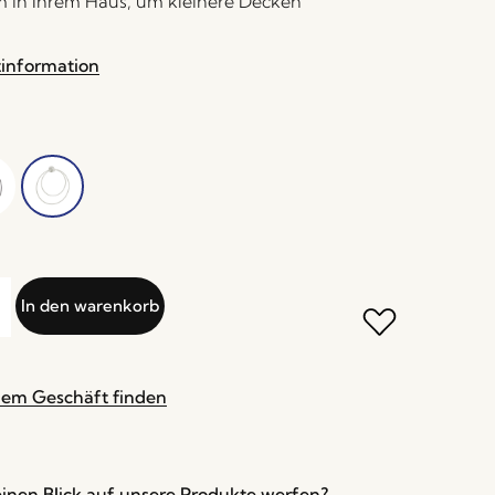
 in Ihrem Haus, um kleinere Decken
.
tinformation
In den warenkorb
nem Geschäft finden
inen Blick auf unsere Produkte werfen?