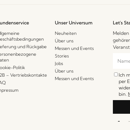
undenservice
Unser Universum
Let's St
Melden 
llgemeine
Neuheiten
eschäftsbedingungen
gehören
Über uns
ieferung und Rückgabe
Veranst
Messen und Events
ersonenbezogene
Stories
aten
Jobs
ookie-Politik
Über uns
Ich 
2B – Vertriebskontakte
Messen und Events
per E
AQ
wider
mpressum
bin.