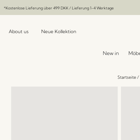
*Kostenlose Lieferung über
499 DKK
/ Lieferung 1-4 Werktage
About us
Neue Kollektion
New in
Möbe
Startseite
/