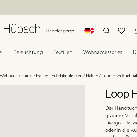
Händlerportal
l
Beleuchtung
Textilien
Wohnaccessories
K
Wohnaccessoires
/
Haken und Hakenleisten
/
Haken
/
Loop Handtuchhalt
Loop H
Der Handtuchh
grauem Metall
Design. Platz
oder in die K