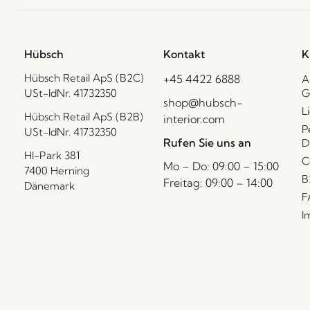
Hübsch
Kontakt
K
Hübsch Retail ApS (B2C)
+45 4422 6888
A
USt-IdNr. 41732350
G
shop@hubsch-
L
Hübsch Retail ApS (B2B)
interior.com
P
USt-IdNr. 41732350
Rufen Sie uns an
D
HI-Park 381
C
Mo – Do: 09:00 – 15:00
7400 Herning
B
Freitag: 09:00 – 14:00
Dänemark
F
I