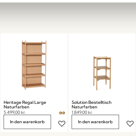
Heritage Regal Large
Solution Beistelltisch
Naturfarben
Naturfarben
5.499,00
kr.
1.849,00
kr.
In den warenkorb
In den warenkorb