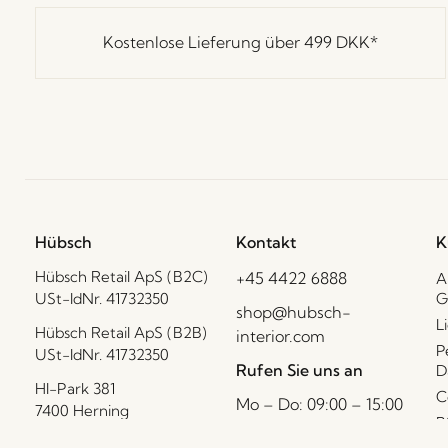
Kostenlose Lieferung über
499 DKK
*
Hübsch
Kontakt
K
Hübsch Retail ApS (B2C)
+45 4422 6888
A
USt-IdNr. 41732350
G
shop@hubsch-
L
Hübsch Retail ApS (B2B)
interior.com
P
USt-IdNr. 41732350
Rufen Sie uns an
D
HI-Park 381
C
Mo – Do: 09:00 – 15:00
7400 Herning
B
Freitag: 09:00 – 14:00
Dänemark