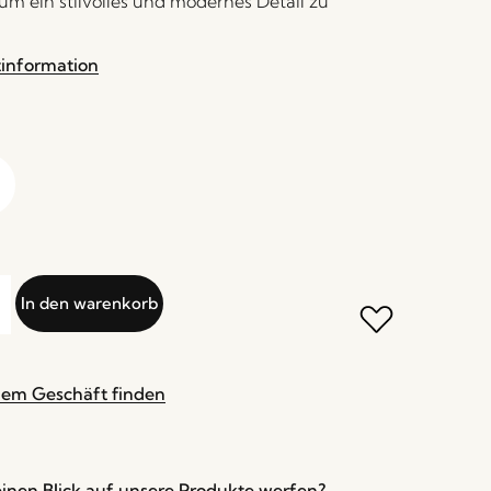
um ein stilvolles und modernes Detail zu
tinformation
In den warenkorb
nem Geschäft finden
inen Blick auf unsere Produkte werfen?