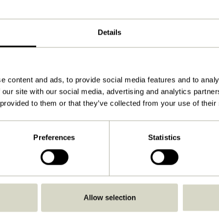
ø44xh152cm
12.000
Details
20
63
e content and ads, to provide social media features and to analy
 our site with our social media, advertising and analytics partn
Ja
 provided to them or that they’ve collected from your use of their
Herunterladen
Anleitung ansehen
Preferences
Statistics
Drinnen
Allow selection