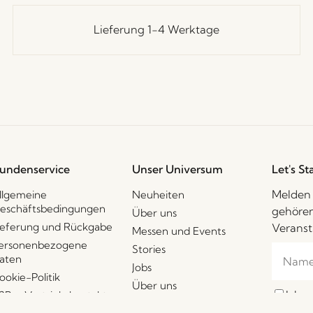
Lieferung 1-4 Werktage
undenservice
Unser Universum
Let's St
Melden 
llgemeine
Neuheiten
eschäftsbedingungen
gehören
Über uns
ieferung und Rückgabe
Veranst
Messen und Events
ersonenbezogene
Stories
aten
Jobs
ookie-Politik
Über uns
Ich 
2B – Vertriebskontakte
Messen und Events
per E