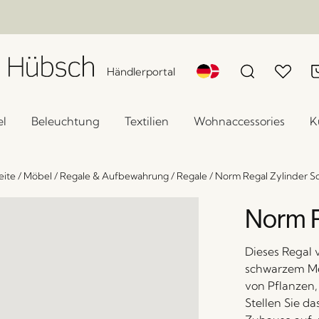
Händlerportal
l
Beleuchtung
Textilien
Wohnaccessories
K
eite
/
Möbel
/
Regale & Aufbewahrung
/
Regale
/
Norm Regal Zylinder S
Norm R
Dieses Regal 
schwarzem Met
von Pflanzen
Stellen Sie d