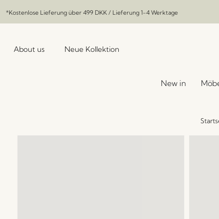
*Kostenlose Lieferung über
499 DKK
/ Lieferung 1-4 Werktage
About us
Neue Kollektion
New in
Möbe
Starts