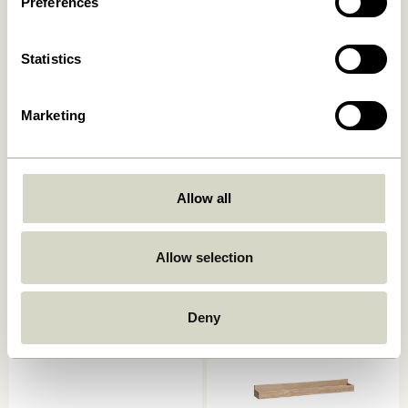
Preferences
Statistics
Marketing
Allow all
Arki Magazinhalter
Panorama Wandschrank
Naturfarben/ Multifarben
Naturfarben
2.049,00
kr.
1.799,00
kr.
Allow selection
In den warenkorb
In den warenkorb
-20%
Deny