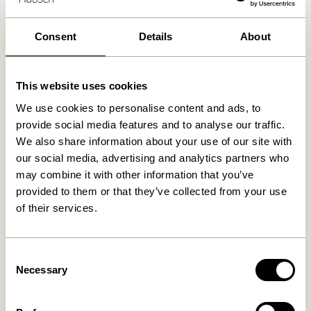
Consent
Details
About
Ähnliche Produkte
This website uses cookies
We use cookies to personalise content and ads, to
provide social media features and to analyse our traffic.
We also share information about your use of our site with
our social media, advertising and analytics partners who
may combine it with other information that you’ve
provided to them or that they’ve collected from your use
of their services.
Hide Aufbewahrungsbox
Gap Regal Naturfarben
Naturfarben
Consent
829,00
kr.
Necessary
Selection
649,00
kr.
In den warenkorb
In den warenkorb