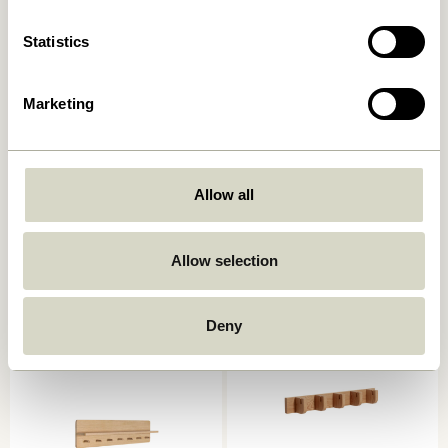
Statistics
Marketing
Shack Magazinhalter Rot
Shack Magazinhalter
Allow all
Schwarz
1.049,00
kr.
839,20
kr.
1.049,00
kr.
Allow selection
In den warenkorb
In den warenkorb
Deny