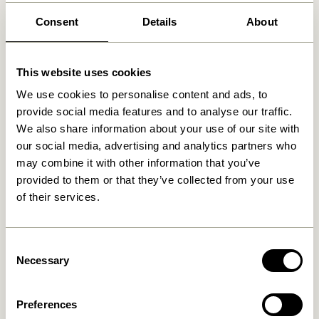
Consent
Details
About
Ähnliche Produkte
This website uses cookies
We use cookies to personalise content and ads, to
provide social media features and to analyse our traffic.
We also share information about your use of our site with
our social media, advertising and analytics partners who
may combine it with other information that you’ve
provided to them or that they’ve collected from your use
of their services.
Cosplay Garderobe
Cosplay Garderobe
Naturfarben
Naturfarben
Consent
279,00
kr.
559,00
kr.
Necessary
Selection
In den warenkorb
In den warenkorb
Preferences
-20%