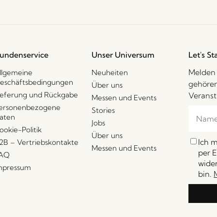
undenservice
Unser Universum
Let's St
Melden 
llgemeine
Neuheiten
eschäftsbedingungen
gehören
Über uns
ieferung und Rückgabe
Veranst
Messen und Events
ersonenbezogene
Stories
aten
Jobs
ookie-Politik
Über uns
Ich 
2B – Vertriebskontakte
Messen und Events
per E
AQ
wider
mpressum
bin.