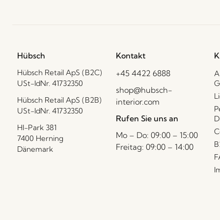
Hübsch
Kontakt
K
Hübsch Retail ApS (B2C)
+45 4422 6888
A
USt-IdNr. 41732350
G
shop@hubsch-
L
Hübsch Retail ApS (B2B)
interior.com
P
USt-IdNr. 41732350
Rufen Sie uns an
D
HI-Park 381
C
Mo – Do: 09:00 – 15:00
7400 Herning
B
Freitag: 09:00 – 14:00
Dänemark
F
I