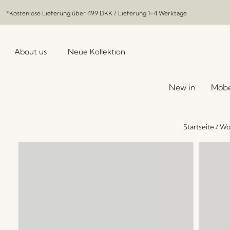
*Kostenlose Lieferung über
499 DKK
/ Lieferung 1-4 Werktage
About us
Neue Kollektion
New in
Möbe
Startseite
/
Wo