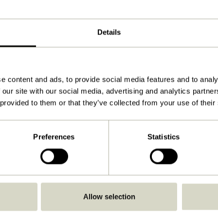
17x74cm
50
Details
Herunterladen
Anleitung ansehen
e content and ads, to provide social media features and to analy
Drinnen
 our site with our social media, advertising and analytics partn
 provided to them or that they’ve collected from your use of their
Preferences
Statistics
Allow selection