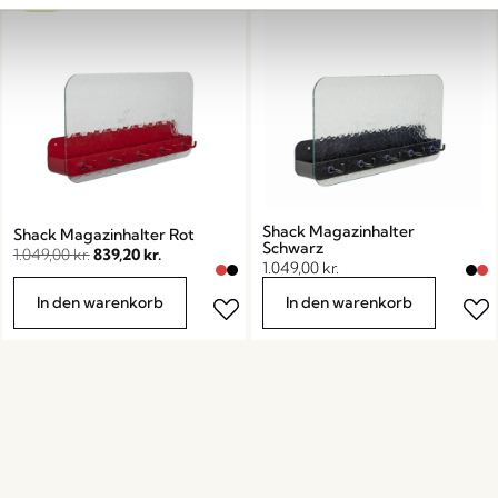
-20%
Shack Magazinhalter
Shack Magazinhalter Rot
Schwarz
1.049,00
kr.
839,20
kr.
1.049,00
kr.
In den warenkorb
In den warenkorb