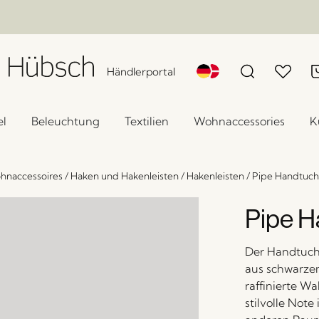
Händlerportal
l
Beleuchtung
Textilien
Wohnaccessories
K
hnaccessoires
/
Haken und Hakenleisten
/
Hakenleisten
/
Pipe Handtuch
Pipe H
Der Handtuchh
aus schwarzem
raffinierte Wa
stilvolle Not