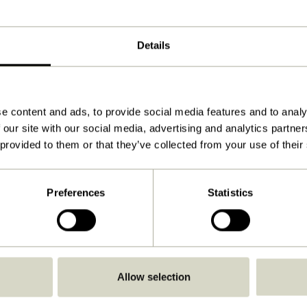
Naturfarben
100x45xh75cm
Details
14.200
75
e content and ads, to provide social media features and to analy
Nein
 our site with our social media, advertising and analytics partn
Anleitung ansehen
 provided to them or that they’ve collected from your use of their
Drinnen
Preferences
Statistics
Allow selection