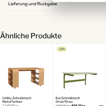
Lieferung und Rückgabe
Ähnliche Produkte
-20%
Utility Schreibtisch
Koi Schreibtisch
Naturfarben
Grün/Grau
7.349,00
kr.
1.199,00
kr.
959,20
kr.