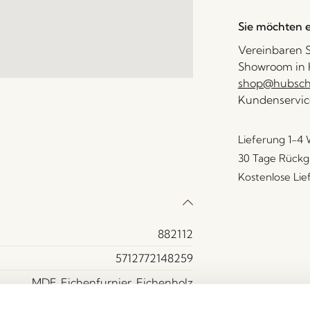
Sie möchten e
Vereinbaren S
Showroom in H
shop@hubsch-
Kundenservic
Lieferung 1-4
30 Tage Rückg
Kostenlose Li
882112
5712772148259
MDF, Eichenfurnier, Eichenholz
Ja