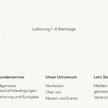
Lieferung 1-4 Werktage
undenservice
Unser Universum
Let's St
Melden 
llgemeine
Neuheiten
eschäftsbedingungen
gehören
Über uns
ieferung und Rückgabe
Veranst
Messen und Events
ersonenbezogene
Stories
aten