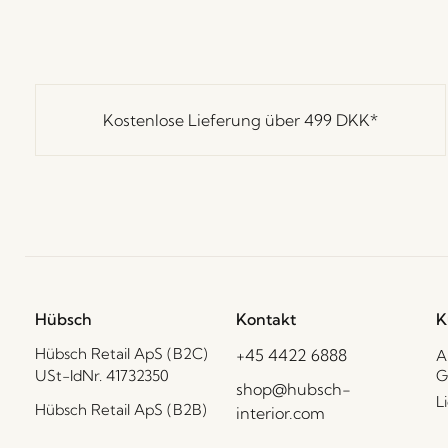
Kostenlose Lieferung über
499 DKK
*
Hübsch
Kontakt
K
Hübsch Retail ApS (B2C)
+45 4422 6888
A
USt-IdNr. 41732350
G
shop@hubsch-
L
Hübsch Retail ApS (B2B)
interior.com
P
USt-IdNr. 41732350
Rufen Sie uns an
D