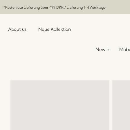
*Kostenlose Lieferung über
499 DKK
/ Lieferung 1-4 Werktage
About us
Neue Kollektion
New in
Möbe