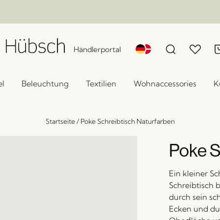
Händlerportal
l
Beleuchtung
Textilien
Wohnaccessories
K
Startseite
/
Poke Schreibtisch Naturfarben
Poke S
Ein kleiner S
Schreibtisch b
durch sein sc
Ecken und dur