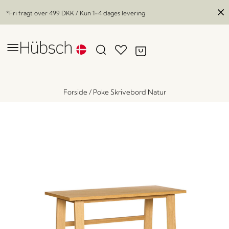
*Fri fragt over
499 DKK
/ Kun 1-4 dages levering
Forside
/
Poke Skrivebord Natur