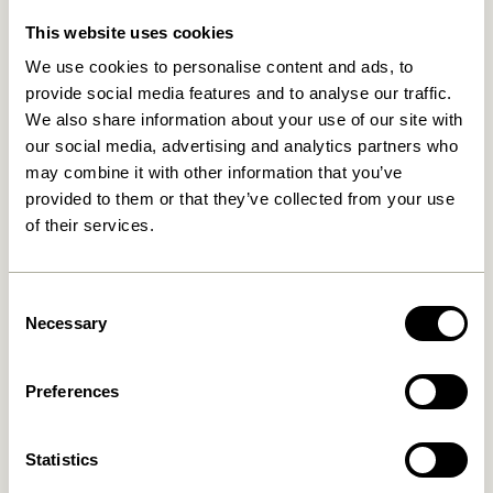
This website uses cookies
Relaterede varer
We use cookies to personalise content and ads, to
provide social media features and to analyse our traffic.
We also share information about your use of our site with
-20%
our social media, advertising and analytics partners who
may combine it with other information that you’ve
provided to them or that they’ve collected from your use
of their services.
Consent
Necessary
Selection
Utility Skrivebord Natur
Koi Skrivebord Grøn/Grå
7.349,00
kr.
1.199,00
kr.
959,20
kr.
Preferences
Tilføj til kurv
Tilføj til kurv
Statistics