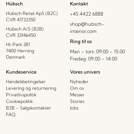
Hübsch
Kontakt
Hübsch Retail ApS (B2C)
+45 4422 6888
CVR 41732350
shop@hubsch-
Hübsch A/S (B2B)
interior.com
CVR 33146450
Ring til os
HI-Park 381
7400 Herning
Man – tors: 09:00 – 15:00
Danmark
Fredag: 09:00 – 14:00
Kundeservice
Vores univers
Handelsbetingelser
Nyheder
Levering og returnering
Om os
Privatlivspolitik
Messer
Cookiepolitik
Stories
B2B – Salgskontakter
Jobs
FAQ