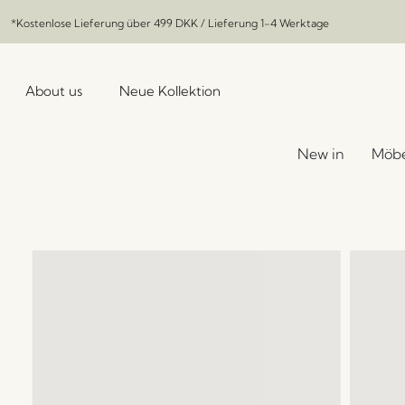
*Kostenlose Lieferung über
499 DKK
/ Lieferung 1-4 Werktage
About us
Neue Kollektion
New in
Möbe