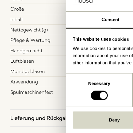
Größe
Inhalt
Consent
Nettogewicht (g)
This website uses cookies
Pflege & Wartung
We use cookies to personalis
Handgemacht
information about your use of
Luftblasen
other information that you’ve
Mund geblasen
Consent
Anwendung
Necessary
Selection
Spülmaschinenfest
Lieferung und Rückgabe
Deny