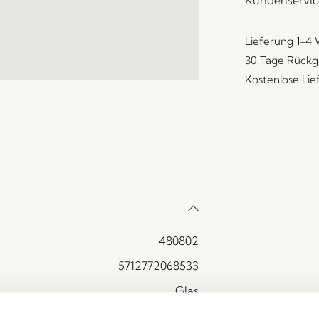
Kundenservic
Lieferung 1-4
30 Tage Rückg
Kostenlose Li
480802
5712772068533
Glas
Gelb