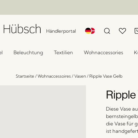
Händlerportal
l
Beleuchtung
Textilien
Wohnaccessories
K
Startseite
/
Wohnaccessoires
/
Vasen
/
Ripple Vase Gelb
Ripple
Diese Vase au
bernsteingelbe
die Vase für 
ist handgefer