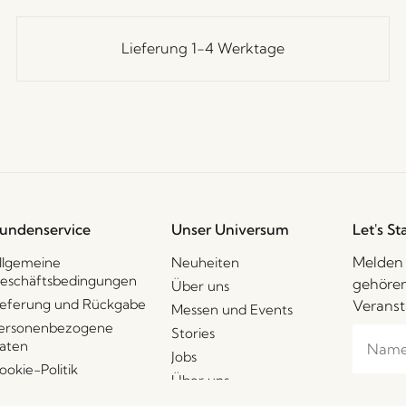
Lieferung 1-4 Werktage
undenservice
Unser Universum
Let's St
Melden 
llgemeine
Neuheiten
eschäftsbedingungen
gehören
Über uns
ieferung und Rückgabe
Veranst
Messen und Events
ersonenbezogene
Stories
aten
Jobs
ookie-Politik
Über uns
Ich 
2B – Vertriebskontakte
Messen und Events