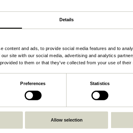
ø9xh26cm
2100
Details
443
Anleitung ansehen
e content and ads, to provide social media features and to analy
Ja
 our site with our social media, advertising and analytics partn
Ja
 provided to them or that they’ve collected from your use of their
Ja
Drinnen
Preferences
Statistics
Ja
Allow selection