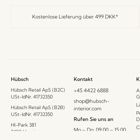
Kostenlose Lieferung über
499 DKK
*
Hübsch
Kontakt
K
Hübsch Retail ApS (B2C)
+45 4422 6888
A
USt-IdNr. 41732350
G
shop@hubsch-
L
Hübsch Retail ApS (B2B)
interior.com
P
USt-IdNr. 41732350
Rufen Sie uns an
D
HI-Park 381
C
Mo – Do: 09:00 – 15:00
7400 Herning
B
Freitag: 09:00 – 14:00
Dänemark