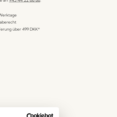
e an
+45 44 22 68 88
.
 Werktage
aberecht
eferung über
499 DKK
*