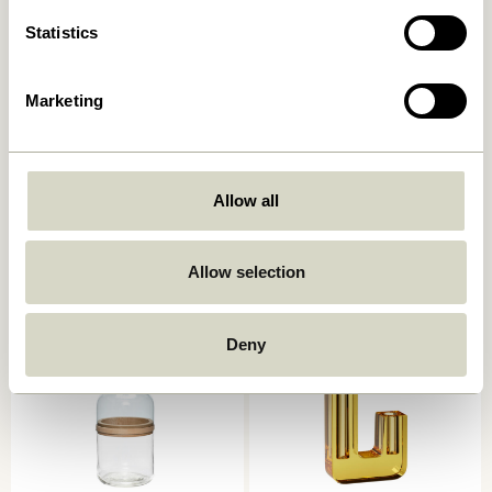
Statistics
Marketing
Deux Töpfe Rotbraun/Blau
Deux Töpfe
(2er Set)
Hellgrün/Sandfarben (2er
Allow all
Set)
859,00
kr.
859,00
kr.
Allow selection
In den warenkorb
In den warenkorb
Deny