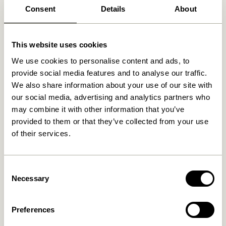
Consent
Details
About
Ähnliche Produkte
This website uses cookies
We use cookies to personalise content and ads, to
provide social media features and to analyse our traffic.
We also share information about your use of our site with
our social media, advertising and analytics partners who
may combine it with other information that you’ve
provided to them or that they’ve collected from your use
of their services.
Lote Vase Sandfarben
Fuyu Vasen Orange (3er Set)
469,00
kr.
529,00
kr.
Consent
Necessary
Selection
In den warenkorb
In den warenkorb
Preferences