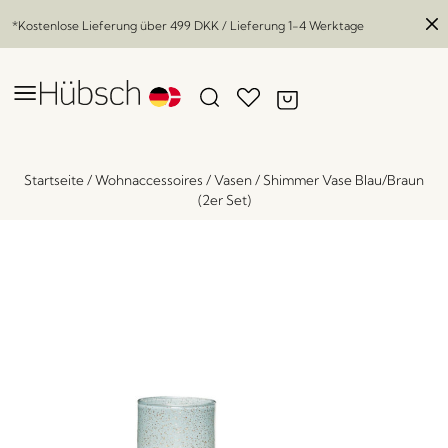
*Kostenlose Lieferung über
499 DKK
/ Lieferung 1-4 Werktage
Startseite
/
Wohnaccessoires
/
Vasen
/
Shimmer Vase Blau/Braun
(2er Set)