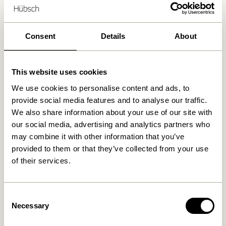
Lieferung 1-4 Werktage
30 Tage Rückgaberecht
Kostenlose Lieferung über
499 DKK
*
Consent
Details
About
This website uses cookies
Ähnliche Produkte
We use cookies to personalise content and ads, to
provide social media features and to analyse our traffic.
We also share information about your use of our site with
our social media, advertising and analytics partners who
may combine it with other information that you’ve
provided to them or that they’ve collected from your use
of their services.
Consent
Necessary
Selection
Paza Sofa Hellgrün
Elegance Sofa Hellgrün
7.699,00
kr.