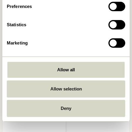
9.599,00
kr.
Preferences
In den warenkorb
In den warenkorb
Statistics
-20%
Marketing
Allow all
Vera Sofa Grau
Block Sofa Rotbraun
5.749,00
kr.
7.699,00
kr.
6.159,20
kr.
Allow selection
In den warenkorb
In den warenkorb
Deny