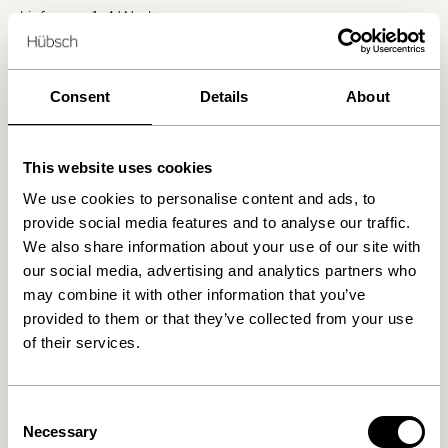
Lieferung 1-4 Werktage
30 Tage Rückgaberecht
Kostenlose Lieferung über
499 DKK
*
Consent
Details
About
Ähnliche Produkte
This website uses cookies
We use cookies to personalise content and ads, to
provide social media features and to analyse our traffic.
We also share information about your use of our site with
our social media, advertising and analytics partners who
may combine it with other information that you’ve
provided to them or that they’ve collected from your use
of their services.
Consent
Pine Körbe
Cheery Körbe Naturfarben
Necessary
Selection
Naturfarben/ Multifarben
(2er Set)