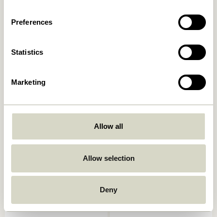
(2er Set)
999,00
kr.
1.249,00
kr.
Preferences
In den warenkorb
In den warenkorb
Statistics
Marketing
Allow all
Laundromat Wäschekorb
Current Korb
Square Blau/Naturfarben
Naturfarben/Schwarz
Allow selection
(2er Set)
669,00
kr.
619,00
kr.
Deny
In den warenkorb
In den warenkorb