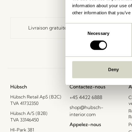
information about your use of
other information that you’ve
Consent
Livraison gratuite à partir de
499 DKK
*
Necessary
Selection
Deny
Hübsch
Contactez-nous
A
Hübsch Retail ApS (B2C)
+45 4422 6888
C
TVA 41732350
v
shop@hubsch-
R
Hübsch A/S (B2B)
interior.com
R
TVA 33146450
Appelez-nous
P
HI-Park 381