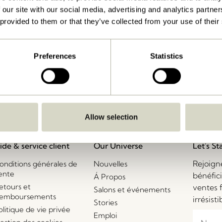
 our site with our social media, advertising and analytics partn
 provided to them or that they’ve collected from your use of their
Livraison 1-4 jours ouvrables
Preferences
Statistics
Allow selection
ide & service client
Our Universe
Let's St
Rejoign
onditions générales de
Nouvelles
ente
bénéfic
Á Propos
etours et
ventes 
Salons et événements
emboursements
irrésisti
Stories
olitique de vie privée
Emploi