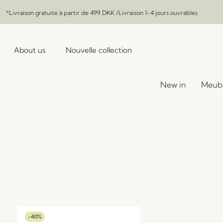
*Livraison gratuite à partir de
499 DKK
/Livraison 1-4 jours ouvrables
About us
Nouvelle collection
New in
Meub
-40%