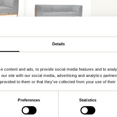
ces
Moment Canapé 3 Places
Large Gris
12.949,00
kr.
Details
Ajouter au panier
e content and ads, to provide social media features and to analy
 our site with our social media, advertising and analytics partn
 provided to them or that they’ve collected from your use of their
canapés et lits de repos
in canapé branché pour votre salon. C’est une grande décisi
Preferences
Statistics
s pièces de notre collection de canapés sont dotées d’un re
canapé bicolore ou un fauteuil élégant, nous avons ce qu’il v