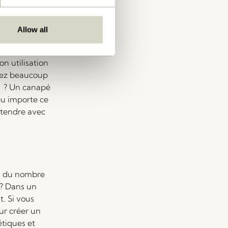
 le look. Et
Allow all
n utilisation
avez beaucoup
er ? Un canapé
Peu importe ce
étendre avec
si du nombre
 ? Dans un
. Si vous
ur créer un
étiques et