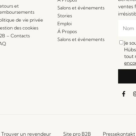
etours et
ventes 
Salons et événements
emboursements
irrésisti
Stories
olitique de vie privée
Emploi
estion des cookies
Á Propos
2B – Contacts
Salons et événements
Je s
AQ
Hübsc
tout 
enco
Trouver un revendeur
Site pro B2B
Pressekontakt