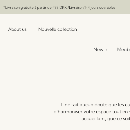
*Livraison gratuite à partir de
499 DKK
/Livraison 1-4 jours ouvrables
About us
Nouvelle collection
New in
Meub
Il ne fait aucun doute que les ca
d’harmoniser votre espace tout en 
accueillant, que ce so