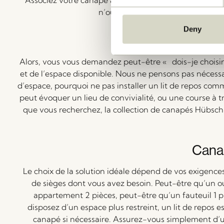
Associez votre canapé à une jolie table d’appoint fon
n’oubliez pas d’apporter de douce
Deny
Se dé
Alors, vous vous demandez peut-être « dois-je choisir 
et de l’espace disponible. Nous ne pensons pas nécess
d’espace, pourquoi ne pas installer un lit de repos co
peut évoquer un lieu de convivialité, ou une course à tr
que vous recherchez, la collection de canapés Hübsc
Canap
Le choix de la solution idéale dépend de vos exigences
de sièges dont vous avez besoin. Peut-être qu’un o
appartement 2 pièces, peut-être qu’un fauteuil 1 p
disposez d’un espace plus restreint, un lit de repos e
canapé si nécessaire. Assurez-vous simplement d’uti