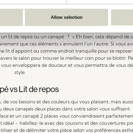
ctionnelle ou à une chaise lounge accueillante pour compléter
s touches finales, comme des coussins et des plaids.
Allow selection
tendre avec style
un lit de repos ou un canapé ? » Eh bien, cela dépend de so
airement que ces éléments s’annulent l’un l’autre. Si vous 
mme lit d’appoint ou comme endroit tranquille pour se repos
avers le salon pour trouver le meilleur coin pour se blottir. 
h vous enveloppera de douceur et vous permettra de vous d
style.
é vs Lit de repos
, de vos besoins et des couleurs qui vous plaisent, mais aus
u deux canapés deux places dans votre salon vous suffisent
lace et un canapé 2 places vous conviendraient parfaitement
st idéal – habillez-le avec des coussins et des couvertures po
liser et de délimiter votre pièce selon vos préférences esth