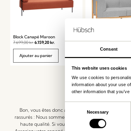
Moment Canapé 2 Pla
Block Canapé Maroon
Small Gris
7.699,00
kr.
6.159,20
kr.
9.599,00
kr.
Consent
Ajouter au panier
Ajouter au panier
This website uses cookies
We use cookies to personalis
information about your use of
other information that you’ve
D’élégants 
Consent
Bon, vous êtes donc à la recherche de votre procha
Necessary
Selection
rassurés : Nous sommes là pour vous aider. Toutes le
haute qualité. Si vous cherchez un canapé gris, un 