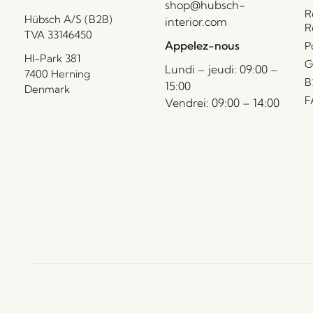
shop@hubsch-
R
Hübsch A/S (B2B)
interior.com
R
TVA 33146450
Appelez-nous
P
HI-Park 381
G
Lundi – jeudi: 09:00 –
7400 Herning
B
15:00
Denmark
F
Vendrei: 09:00 – 14:00