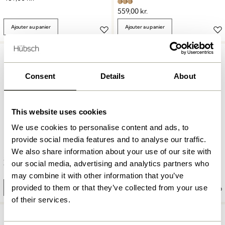
559,00
kr.
Ajouter au panier
Ajouter au panier
Consent
Details
About
This website uses cookies
We use cookies to personalise content and ads, to
provide social media features and to analyse our traffic.
We also share information about your use of our site with
Airy Planches à Découper
Stone Plateau Terrazzo
Naturel (set de 2)
our social media, advertising and analytics partners who
729,00
kr.
729,00
kr.
may combine it with other information that you’ve
provided to them or that they’ve collected from your use
Ajouter au panier
Ajouter au panier
of their services.