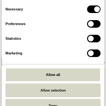
Consent
Necessary
Selection
Preferences
Statistics
Alley Planches à Découper
Monarch Planches à Découper
Naturel (set de 2)
Ronde Naturel (set de 2)
749,00
kr.
Marketing
1.049,00
kr.
Ajouter au panier
Ajouter au panier
Allow all
Allow selection
Deny