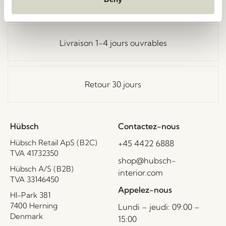
Livraison gratuite à partir de
499 DKK
*
Livraison 1-4 jours ouvrables
Retour 30 jours
Hübsch
Contactez-nous
Hübsch Retail ApS (B2C)
+45 4422 6888
TVA 41732350
shop@hubsch-
Hübsch A/S (B2B)
interior.com
TVA 33146450
Appelez-nous
HI-Park 381
7400 Herning
Lundi – jeudi: 09:00 –
Denmark
15:00