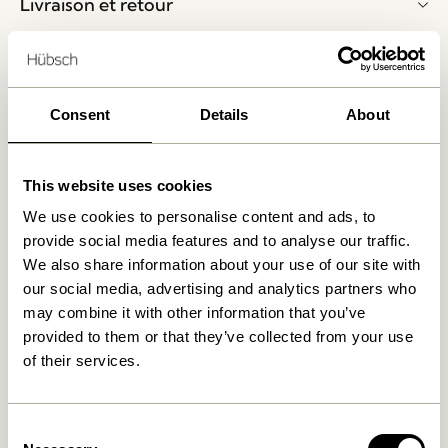
Livraison et retour
Voulez-vous jeter un œil à nos produits ?
Veuillez écrire à
shop@hubsch-interior.com
ou
Consent
Details
About
appeler notre service client à
+45 44 22 68 88
pour
prendre rendez-vous et nous visitez au showroom à
Herning, Danemark.
This website uses cookies
We use cookies to personalise content and ads, to
Livraison 1-4 jours ouvrables
provide social media features and to analyse our traffic.
Retour 30 jours
We also share information about your use of our site with
our social media, advertising and analytics partners who
Livraison gratuite à partir de
499 DKK
*
may combine it with other information that you’ve
provided to them or that they’ve collected from your use
of their services.
Produits similaires
Consent