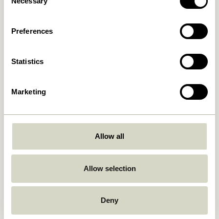
Necessary
Selection
Preferences
Statistics
Marketing
Lifestyle Lotion pour les
Lifestyle Lotion pour les
mains 75ml Blanc
mains 300ml Blanc
73,00
kr.
169,00
kr.
Allow all
Ajouter au panier
Ajouter au panier
Allow selection
Deny