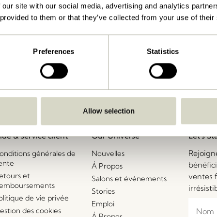
 our site with our social media, advertising and analytics partn
 provided to them or that they’ve collected from your use of their
Livraison 1-4 jours ouvrables
Preferences
Statistics
Allow selection
ide & service client
Our Universe
Let's St
Rejoign
onditions générales de
Nouvelles
ente
bénéfic
Á Propos
etours et
ventes 
Salons et événements
emboursements
irrésisti
Stories
olitique de vie privée
Emploi
estion des cookies
Á Propos