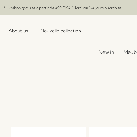
*Livraison gratuite à partir de
499 DKK
/Livraison 1-4 jours ouvrables
About us
Nouvelle collection
New in
Meub