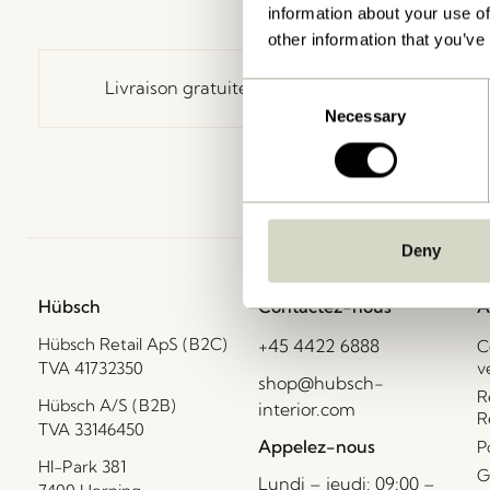
information about your use of
other information that you’ve
Livraison gratuite à partir de
499 DKK
*
Consent
Necessary
Selection
Deny
Hübsch
Contactez-nous
A
Hübsch Retail ApS (B2C)
+45 4422 6888
C
TVA 41732350
v
shop@hubsch-
R
Hübsch A/S (B2B)
interior.com
R
TVA 33146450
Appelez-nous
P
HI-Park 381
G
Lundi – jeudi: 09:00 –