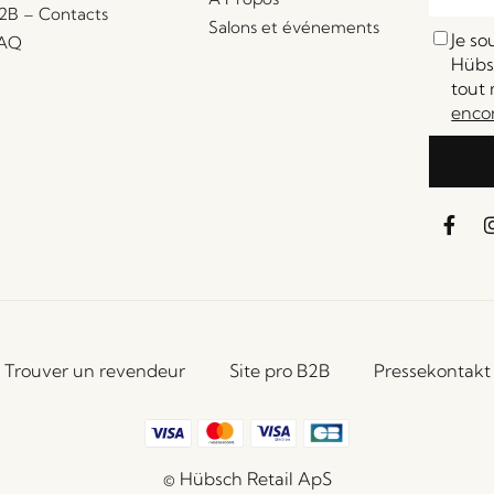
2B – Contacts
Salons et événements
Je s
AQ
Hübsc
tout 
enco
Trouver un revendeur
Site pro B2B
Pressekontakt
© Hübsch Retail ApS