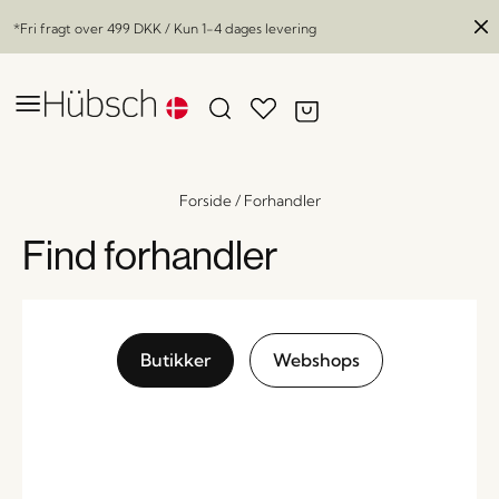
*Fri fragt over
499 DKK
/ Kun 1-4 dages levering
Forside
/
Forhandler
Find forhandler
Butikker
Webshops
Norm Konsolbord Sort
x