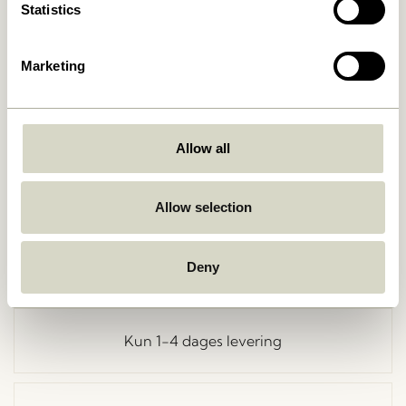
Statistics
Marketing
Allow all
Gå tilbage
Allow selection
Fri fragt ved køb over
499 DKK
*
Deny
Kun 1-4 dages levering