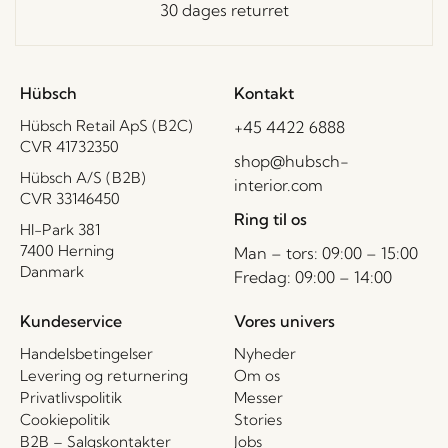
30 dages returret
Hübsch
Kontakt
Hübsch Retail ApS (B2C)
+45 4422 6888
CVR 41732350
shop@hubsch-
Hübsch A/S (B2B)
interior.com
CVR 33146450
Ring til os
HI-Park 381
7400 Herning
Man – tors: 09:00 – 15:00
Danmark
Fredag: 09:00 – 14:00
Kundeservice
Vores univers
Handelsbetingelser
Nyheder
Levering og returnering
Om os
Privatlivspolitik
Messer
Cookiepolitik
Stories
B2B – Salgskontakter
Jobs