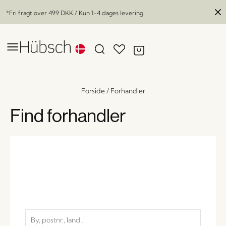
*Fri fragt over
499 DKK
/ Kun 1-4 dages levering
Forside
/
Forhandler
Find forhandler
Dawn Skåle Rød (sæt af 3)
x