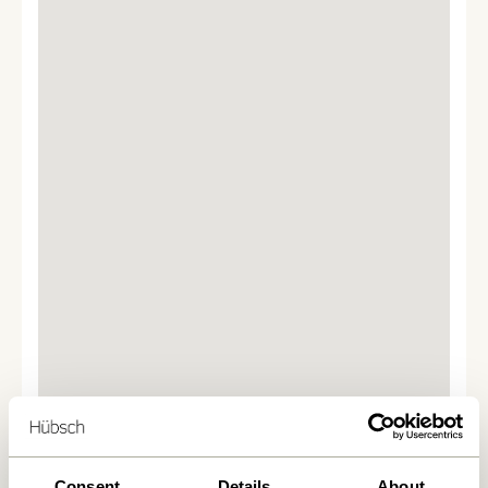
Vi fandt
0
butikker
Consent
Details
About