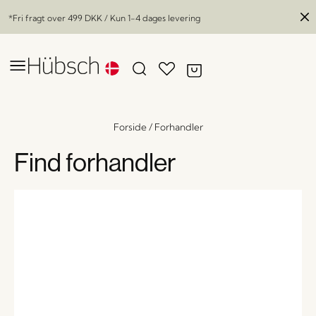
*Fri fragt over
499 DKK
/ Kun 1-4 dages levering
Forside
/
Forhandler
Find forhandler