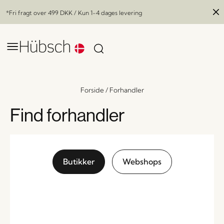
*Fri fragt over
499 DKK
/ Kun 1-4 dages levering
Forside
/
Forhandler
Find forhandler
Butikker
Webshops
Poppy Tæppe Large Grå/Hvid
x