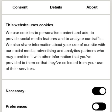
Vi fandt
1
butikker
Consent
Details
About
Bazar no 2
63 km
This website uses cookies
Algade 11, 4500 Nykøbing Sjælland, Danmark
We use cookies to personalise content and ads, to
provide social media features and to analyse our traffic.
We also share information about your use of our site with
our social media, advertising and analytics partners who
may combine it with other information that you’ve
provided to them or that they’ve collected from your use
of their services.
Consent
Necessary
Selection
Preferences