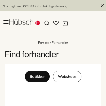
*Fri fragt over
499 DKK
/ Kun 1-4 dages levering
Forside
/
Forhandler
Find forhandler
Butikker
Webshops
Freely Pendel Sort/Hvid
x