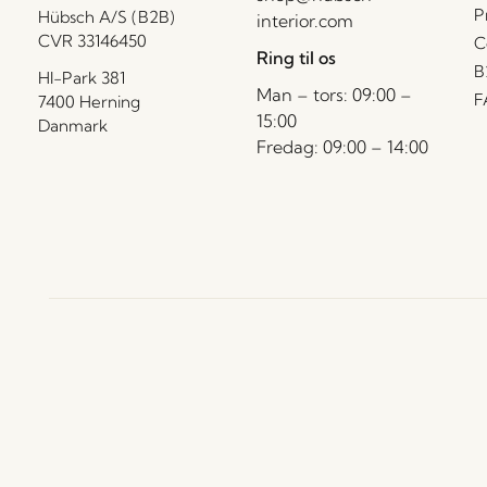
P
Hübsch A/S (B2B)
interior.com
CVR 33146450
C
Ring til os
B
HI-Park 381
Man – tors: 09:00 –
F
7400 Herning
15:00
Danmark
Fredag: 09:00 – 14:00