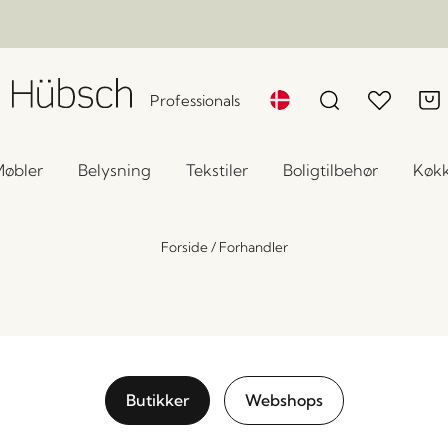
Professionals
øbler
Belysning
Tekstiler
Boligtilbehør
Køk
Forside
/
Forhandler
Butikker
Webshops