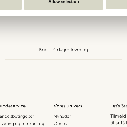
Gå tilbage
Allow selection
Kun 1-4 dages levering
undeservice
Vores univers
Let's St
Tilmeld
andelsbetingelser
Nyheder
til at f
evering og returnering
Om os