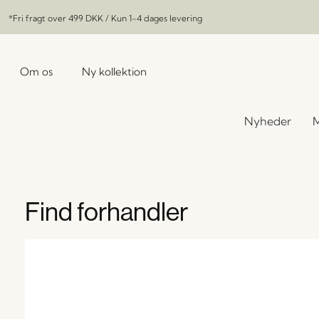
*Fri fragt over
499 DKK
/ Kun 1-4 dages levering
Om os
Ny kollektion
Nyheder
M
Find forhandler