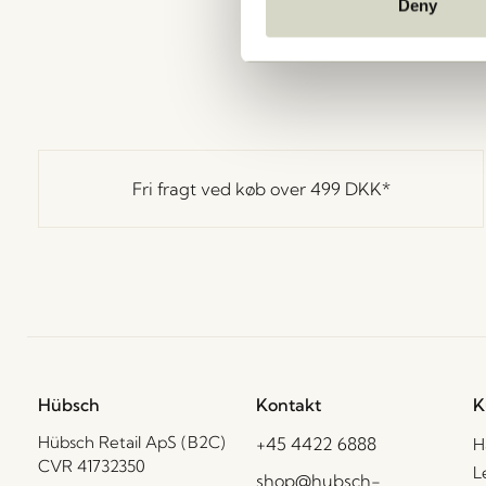
Deny
Fri fragt ved køb over
499 DKK
*
Hübsch
Kontakt
K
Hübsch Retail ApS (B2C)
+45 4422 6888
H
CVR 41732350
L
shop@hubsch-