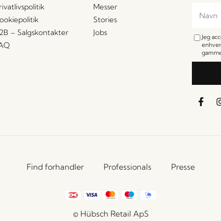
rivatlivspolitik
Messer
ookiepolitik
Stories
2B – Salgskontakter
Jobs
Jeg ac
AQ
enhver
gamme
Find forhandler
Professionals
Presse
© Hübsch Retail ApS