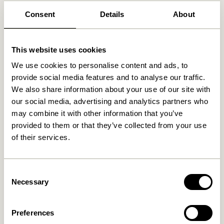
Vi fandt
1
butikker
Consent
Details
About
SPOTLIGHT A/S
29 km
This website uses cookies
Solrød Byvej 15, 2680 Solrød Strand, Danmark
We use cookies to personalise content and ads, to
provide social media features and to analyse our traffic.
We also share information about your use of our site with
our social media, advertising and analytics partners who
may combine it with other information that you’ve
provided to them or that they’ve collected from your use
of their services.
Consent
Necessary
Selection
Preferences