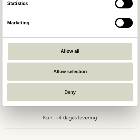
Statistics
Marketing
Allow all
Gå tilbage
Allow selection
Fri fragt ved køb over
499 DKK
*
Deny
Kun 1-4 dages levering