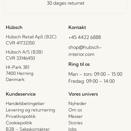
30 dages returret
Hübsch
Kontakt
Hübsch Retail ApS (B2C)
+45 4422 6888
CVR 41732350
shop@hubsch-
Hübsch A/S (B2B)
interior.com
CVR 33146450
Ring til os
HI-Park 381
7400 Herning
Man – tors: 09:00 – 15:00
Danmark
Fredag: 09:00 – 14:00
Kundeservice
Vores univers
Handelsbetingelser
Nyheder
Levering og returnering
Om os
Privatlivspolitik
Messer
Cookiepolitik
Stories
B2B – Salgskontakter
Jobs