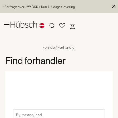
*Fri fragt over
499 DKK
/ Kun 1-4 dages levering
Forside
/
Forhandler
Find forhandler
Emosh Lysestage Burgundy
x