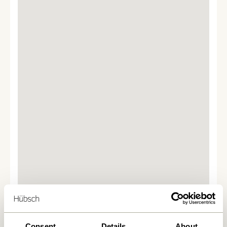
Vi fandt
0
butikker
Consent
Details
About