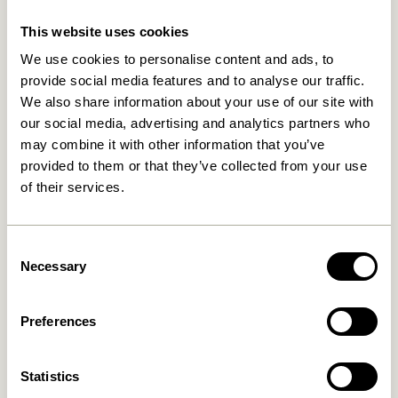
til enhver tid trække mit samtykke tilbage. Jeg bekræfter, at jeg er
mindst 15 år gammel.
Læs mere
This website uses cookies
TILMELD MIG
We use cookies to personalise content and ads, to
provide social media features and to analyse our traffic.
We also share information about your use of our site with
our social media, advertising and analytics partners who
may combine it with other information that you’ve
provided to them or that they’ve collected from your use
of their services.
Fri fragt ved køb over
499 DKK
*
Consent
Necessary
Selection
Kun 1-4 dages levering
Preferences
30 dages returret
Statistics