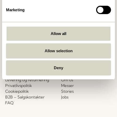
Hübsch
Kontakt
Marketing
Hübsch Retail ApS (B2C)
+45 4422 6888
CVR 41732350
shop@hubsch-
Hübsch A/S (B2B)
interior.com
CVR 33146450
Allow all
Ring til os
HI-Park 381
7400 Herning
Man – tors: 09:00 – 15:00
Allow selection
Danmark
Fredag: 09:00 – 14:00
Kundeservice
Vores univers
Deny
Handelsbetingelser
Nyheder
Levering og returnering
Om os
Privatlivspolitik
Messer
Cookiepolitik
Stories
B2B – Salgskontakter
Jobs
FAQ