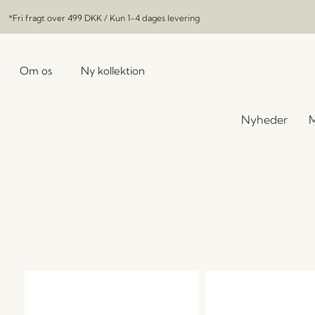
*Fri fragt over
499 DKK
/ Kun 1-4 dages levering
Om os
Ny kollektion
Nyheder
M