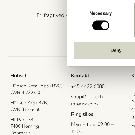
Consent
Necessary
Selection
Fri fragt ved køb over
499 DKK
*
Deny
Hübsch
Kontakt
K
Hübsch Retail ApS (B2C)
+45 4422 6888
H
CVR 41732350
L
shop@hubsch-
P
Hübsch A/S (B2B)
interior.com
CVR 33146450
C
Ring til os
B
HI-Park 381
Man – tors: 09:00 –
F
7400 Herning
15:00
Danmark