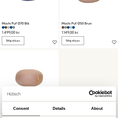
Mochi Puf Ø70 Blå
Mochi Puf Ø50 Brun
1.499,00
kr.
1.149,00
kr.
Tilføj til kurv
Tilføj til kurv
Consent
Details
About
Mochi Puf Ø70 Brun