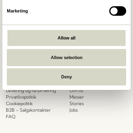
Hübsch
Kontakt
Marketing
Hübsch Retail ApS (B2C)
+45 4422 6888
CVR 41732350
shop@hubsch-
Hübsch A/S (B2B)
interior.com
CVR 33146450
Allow all
Ring til os
HI-Park 381
7400 Herning
Man – tors: 09:00 – 15:00
Allow selection
Danmark
Fredag: 09:00 – 14:00
Kundeservice
Vores univers
Deny
Handelsbetingelser
Nyheder
Levering og returnering
Om os
Privatlivspolitik
Messer
Cookiepolitik
Stories
B2B – Salgskontakter
Jobs
FAQ