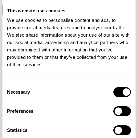
1.549,00
kr.
This website uses cookies
Tilføj til kurv
We use cookies to personalise content and ads, to
provide social media features and to analyse our traffic.
We also share information about your use of our site with
our social media, advertising and analytics partners who
may combine it with other information that you’ve
provided to them or that they’ve collected from your use
of their services.
Fri fragt ved køb over
499 DKK
*
Consent
Necessary
Selection
Kun 1-4 dages levering
Preferences
30 dages returret
Statistics