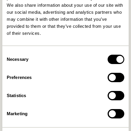
udføres af uafhængige Standard 100 By OEKO-TEX®
We also share information about your use of our site with
partnerinstitutter på grundlag af det omfattende
our social media, advertising and analytics partners who
Standard 100 By OEKO-TEX® kriteriekatalog. I mange
may combine it with other information that you’ve
tilfælde går grænseværdierne for STANDARD 100 ud
provided to them or that they’ve collected from your use
over nationale og internationale krav.
of their services.
I vores katalog, finder du alle de produkter som er
Standard 100 By OEKO-TEX® markeret tydeligt. Alle
Consent
de markerede produkter er certificeret som
Necessary
Selection
STANDARD 100 by OEKO-TEX® med licensekode
2076-312 DTI.
Preferences
Dette betyder, at vores produkter er testet for
skadelige stoffer og produceret bæredygtigt i
overensstemmelse med OEKO-TEX ® retningslinjer.
Statistics
Læs mere om STANDARD 100 af OEKO-TEX® på
www.oeko-tex.com/en/our-standards
Marketing