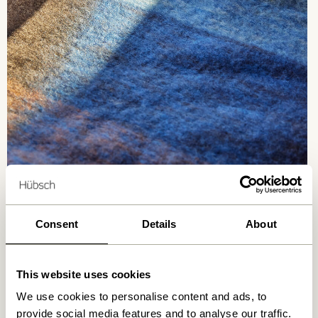
Consent
Details
About
Hvis et tekstilprodukt bærer STANDARD 100-mærket,
kan du være sikker på, at hver komponent i dette
This website uses cookies
produkt, dvs. hver tråd, knap og andet tilbehør, er
testet for skadelige stoffer, og at artiklen derfor er
We use cookies to personalise content and ads, to
ufarlig i menneskelige, økologiske termer. Testen
provide social media features and to analyse our traffic.