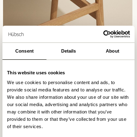
Consent
Details
About
Skove inspiceres og certificeres i henhold til strenge
standarder baseret på FSC’s 10 grundprincipper. Disse
inspektioner udføres af uafhængige organisationer,
This website uses cookies
såsom Soil Association, som er akkrediteret af FSC. For
We use cookies to personalise content and ads, to
at få FSC-certificering skal en skov forvaltes på en
provide social media features and to analyse our traffic.
miljømæssig passende, socialt gavnlig og økonomisk
We also share information about your use of our site with
bæredygtig måde. Det er det, der gør FSC-systemet
our social media, advertising and analytics partners who
unikt og sikrer, at en skov er godt styret mod
may combine it with other information that you’ve
beskyttelsen af indfødte folks rettigheder til
provided to them or that they’ve collected from your use
metoderne til at fælde træer. Skove, der opfylder disse
of their services.
strenge standarder, får FSC-certificering og tømmeret