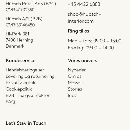
Hübsch Retail ApS (B2C)
+45 4422 6888
CVR 41732350
shop@hubsch-
Hübsch A/S (B2B)
interior.com
CVR 33146450
Ring til os
HI-Park 381
7400 Herning
Man – tors: 09:00 – 15:00
Danmark
Fredag: 09:00 – 14:00
Kundeservice
Vores univers
Handelsbetingelser
Nyheder
Levering og returnering
Om os
Privatlivspolitik
Messer
Cookiepolitik
Stories
B2B – Salgskontakter
Jobs
FAQ
Let's Stay in Touch!