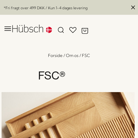
*Fri fragt over
499 DKK
/ Kun 1-4 dages levering
Forside
/
Om os
/
FSC
FSC®