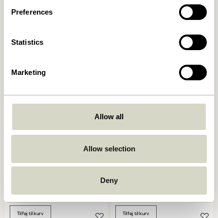
Preferences
Arch Spisestol Lysegrå
Hock Spisestol Sort
Statistics
1.849,00
kr.
1.799,00
kr.
Tilføj til kurv
Tilføj til kurv
Marketing
Allow all
Allow selection
Deny
Hock Spisestol Natur/Grøn
Arch Spisestol Sort
1.799,00
kr.
1.849,00
kr.
Tilføj til kurv
Tilføj til kurv