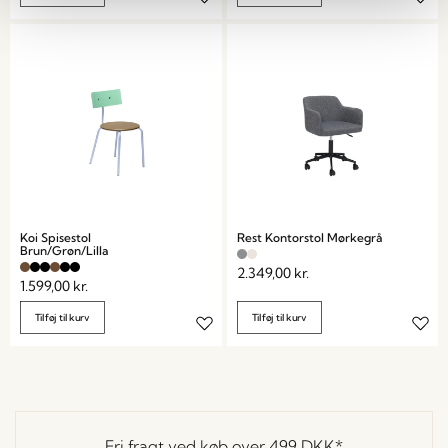
Koi Spisestol
Rest Kontorstol Mørkegrå
Brun/Grøn/Lilla
2.349,00
kr.
1.599,00
kr.
Tilføj til kurv
Tilføj til kurv
Fri fragt ved køb over
499 DKK
*