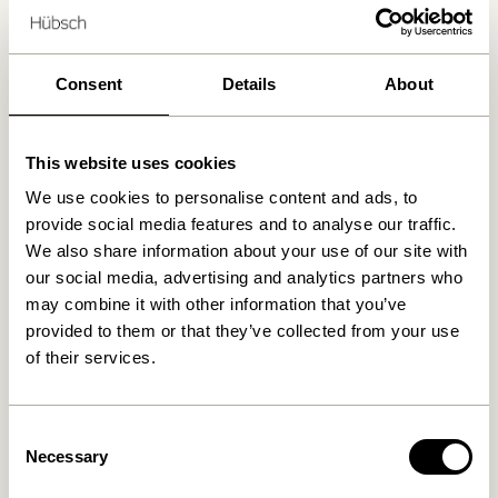
til vores kundeservice for at lave en aftale på
nummeret
+45 44 22 68 88
Consent
Details
About
Levering indenfor 1-4 hverdage
30 dages returret
Fri fragt over
499 DKK
*
This website uses cookies
We use cookies to personalise content and ads, to
provide social media features and to analyse our traffic.
We also share information about your use of our site with
Relaterede varer
our social media, advertising and analytics partners who
may combine it with other information that you’ve
provided to them or that they’ve collected from your use
NYHED
of their services.
Consent
Necessary
Selection